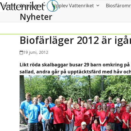
Hem
Naturum
Upplev Vattenriket
Biosfärom
Nyheter
Biofärläger 2012 är ig
19 juni, 2012
Likt röda skalbaggar busar 29 barn omkring på 
sallad, andra går på upptäcktsfärd med håv och 