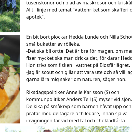
tusenskönor och blad av maskrosor och kriskål
Allt i linje med temat ”Vattenriket som skafferi 
apotek”.
En bit bort plockar Hedda Lunde och Nilla Scho
små buketter av rölleka.
-Det ska bli örtte. Det är bra för magen, om ma
fiser mycket ska man dricka det, förklarar Hed
Hon trivs som fisken i vattnet på Biosfärlägret.
-Jag är scout och gillar att vara ute och så vill ja
gärna lära mig saker om naturen, säger hon.
Riksdagspolitiker Annelie Karlsson (S) och
kommunpolitiker Anders Tell (S) myser vid sjön
De kika på småkryp som barnen håvat upp och
pratar med deltagare och ledare, innan själva
invigningen tar vid med tal och chokladtårta.