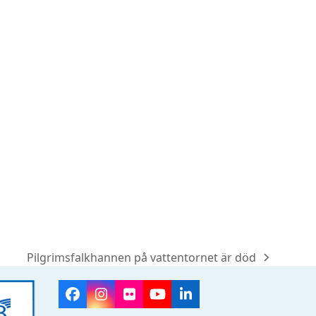
Pilgrimsfalkhannen på vattentornet är död
next
post:
Facebook
Instagram
Flickr
YouTube
LinkedIn