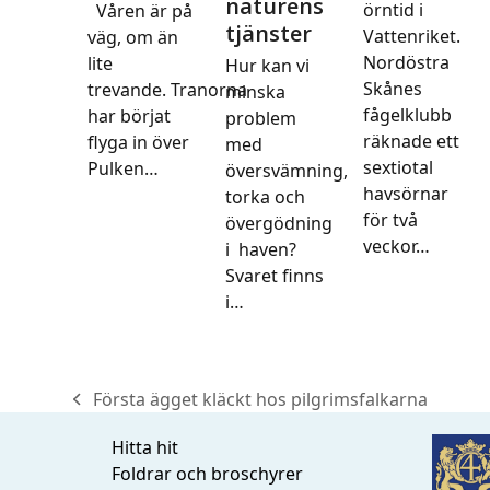
naturens
örntid i
Våren är på
tjänster
Vattenriket.
väg, om än
Nordöstra
lite
Hur kan vi
Skånes
trevande. Tranorna
minska
fågelklubb
har börjat
problem
räknade ett
flyga in över
med
sextiotal
Pulken…
översvämning,
havsörnar
torka och
för två
övergödning
veckor…
i haven?
Svaret finns
i…
Första ägget kläckt hos pilgrimsfalkarna
previous
post:
Hitta hit
Foldrar och broschyrer