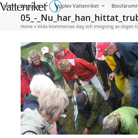
Hem
Naturum
Upplev Vattenriket
Biosfärom
05_-_Nu_har_han_hittat_tru
Home
»
Vilda blommornas dag och invigning av stigen ti