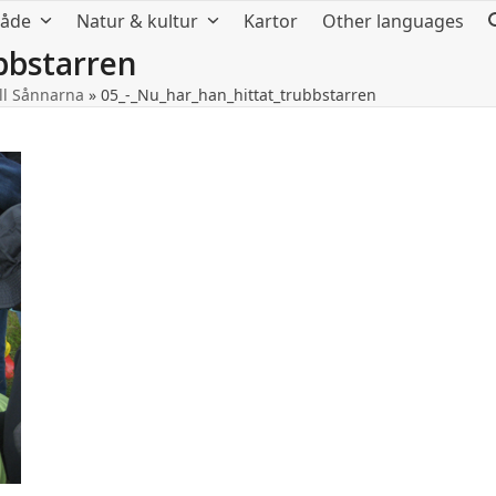
råde
Natur & kultur
Kartor
Other languages
bbstarren
ll Sånnarna
»
05_-_Nu_har_han_hittat_trubbstarren