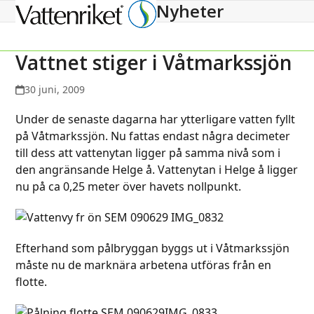
Nyheter
Open
Close
mobile
mobile
menu
menu
Vattnet stiger i Våtmarkssjön
30 juni, 2009
Under de senaste dagarna har ytterligare vatten fyllt
på Våtmarkssjön. Nu fattas endast några decimeter
till dess att vattenytan ligger på samma nivå som i
den angränsande Helge å. Vattenytan i Helge å ligger
nu på ca 0,25 meter över havets nollpunkt.
Efterhand som pålbryggan byggs ut i Våtmarkssjön
måste nu de marknära arbetena utföras från en
flotte.