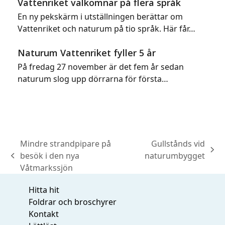
Vattenriket välkomnar på flera språk
En ny pekskärm i utställningen berättar om
Vattenriket och naturum på tio språk. Här får…
Naturum Vattenriket fyller 5 år
På fredag 27 november är det fem år sedan
naturum slog upp dörrarna för första…
Mindre strandpipare på
Gullstånds vid
next
besök i den nya
naturumbygget
previous
post:
Våtmarkssjön
post:
Hitta hit
Foldrar och broschyrer
Kontakt