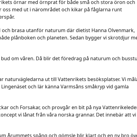
nrikets örnar med örnprat för både små och stora öron och
r oss med ut i närområdet och kikar på fåglarna runt
erspår.
iad och brasa utanför naturum där dietist Hanna Olvenmark,
r både plånboken och planeten. Sedan bygger vi skrotdjur m
bud om våren. Då blir det föredrag på naturum och busst
tar naturvägledarna ut till Vattenrikets besöksplatser. Vi mål
a Lingenäset och lär känna Varmsåns småkryp vid gamla
kar och Forsakar, och provgår en bit på nya Vattenrikelede
ncept vi lånat från våra norska grannar. Det innebär att vi
m Årummets spång och gömsle blir klart och en ny bro öv