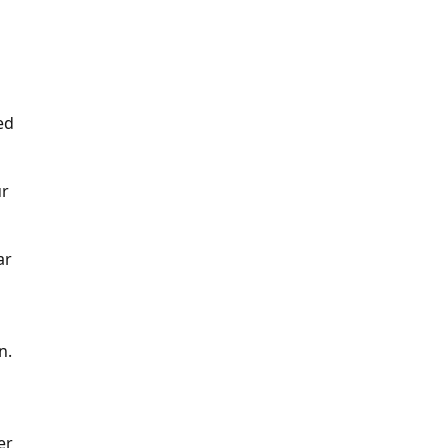
ed
ur
ar
n.
er