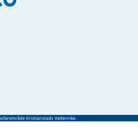
osfärområde Kristianstads Vattenrike.