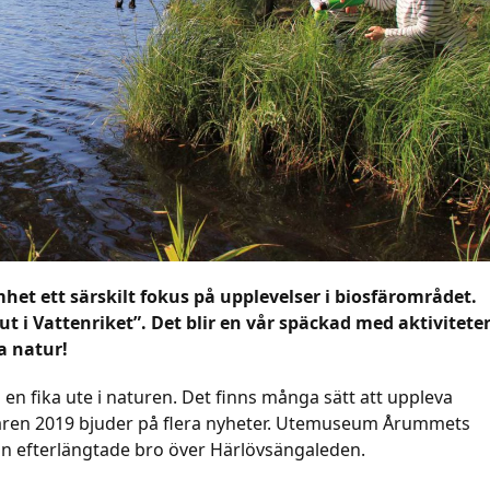
mhet ett särskilt fokus på upplevelser i biosfärområdet.
t i Vattenriket”. Det blir en vår späckad med aktivitete
ga natur!
a en fika ute i naturen. Det finns många sätt att uppleva
 Våren 2019 bjuder på flera nyheter. Utemuseum Årummets
sin efterlängtade bro över Härlövsängaleden.