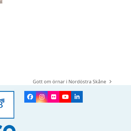
Gott om örnar i Nordöstra Skåne
next
post:
Facebook
Instagram
Flickr
YouTube
LinkedIn