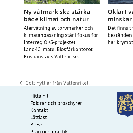
Ny våtmark ska stärka
Oklart v
både klimat och natur
minskar
Återvätning av torvmarker och
Det finns tr
klimatanpassning står i fokus för
bestånden 
Interreg ÖKS-projektet
har krymp
Land4Climate. Biosfärkontoret
Kristianstads Vattenrike…
Gott nytt år från Vattenriket!
previous
post:
Hitta hit
Foldrar och broschyrer
Kontakt
Lättläst
Press
Prao och praktik