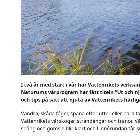
I två år med start i vår har Vattenrikets verksa
Naturums vårprogram har fått titeln ”Ut och nju
och tips på sätt att njuta av Vattenrikets härli
Vandra, skåda fågel, spana efter utter eller bara t
Vattenrikets vårskogar, strandängar och tranor.
spång och gömsle blir klart och Linnérundan får 