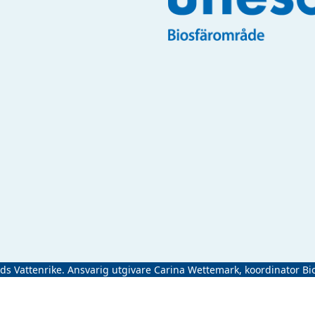
ads Vattenrike. Ansvarig utgivare Carina Wettemark, koordinator Bi