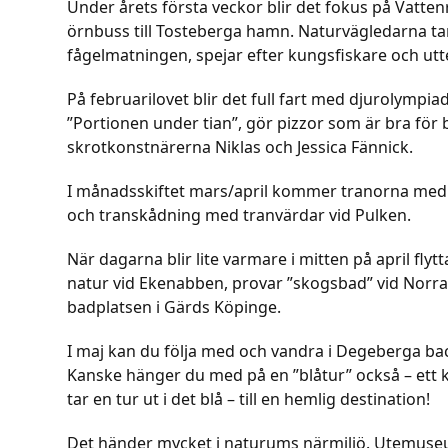
Under årets första veckor blir det fokus på Vatte
örnbuss till Tosteberga hamn. Naturvägledarna ta
fågelmatningen, spejar efter kungsfiskare och utt
På februarilovet blir det full fart med djurolymp
”Portionen under tian”, gör pizzor som är bra fö
skrotkonstnärerna Niklas och Jessica Fännick.
I månadsskiftet mars/april kommer tranorna med 
och transkådning med tranvärdar vid Pulken.
När dagarna blir lite varmare i mitten på april flyt
natur vid Ekenabben, provar ”skogsbad” vid Norr
badplatsen i Gärds Köpinge.
I maj kan du följa med och vandra i Degeberga bac
Kanske hänger du med på en ”blåtur” också – ett ko
tar en tur ut i det blå – till en hemlig destination!
Det händer mycket i naturums närmiljö. Utemuseu