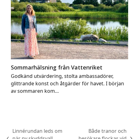
Sommarhälsning från Vattenriket
Godkänd utvärdering, stolta ambassadörer,
glittrande konst och åtgärder för havet. I början
av sommaren kom…
Linnérundan leds om
Både tranor och
när ny skyddsvall
besökare flockas vid