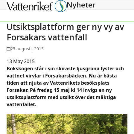
Nyheter
Open
Close
mobile
mobile
menu
menu
Utsiktsplattform ger ny vy av
Forsakars vattenfall
25 augusti, 2015
13 May 2015
Bokskogen står i sin skiraste ljusgröna lyster och
vattnet virvlar i Forsakarsbäcken. Nu är bästa
tiden att njuta av Vattenrikets besöksplats
Forsakar. På fredag 15 maj kl 14 invigs en ny
utsiktsplattform med utsikt över det mäktiga
vattenfallet.