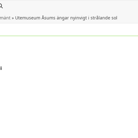
lmänt
»
Utemuseum Åsums ängar nyinvigt i strålande sol
i