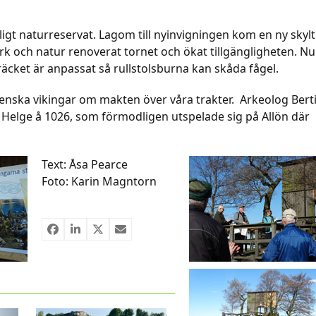
igt naturreservat. Lagom till nyinvigningen kom en ny skylt
rk och natur renoverat tornet och ökat tillgängligheten. Nu
 räcket är anpassat så rullstolsburna kan skåda fågel.
enska vikingar om makten över våra trakter. Arkeolog Berti
d Helge å 1026, som förmodligen utspelade sig på Allön där
Text: Åsa Pearce
Foto: Karin Magntorn