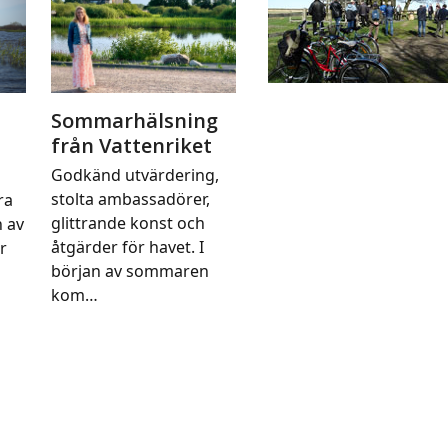
Sommarhälsning
från Vattenriket
Godkänd utvärdering,
stolta ambassadörer,
ra
glittrande konst och
n av
åtgärder för havet. I
r
början av sommaren
kom…