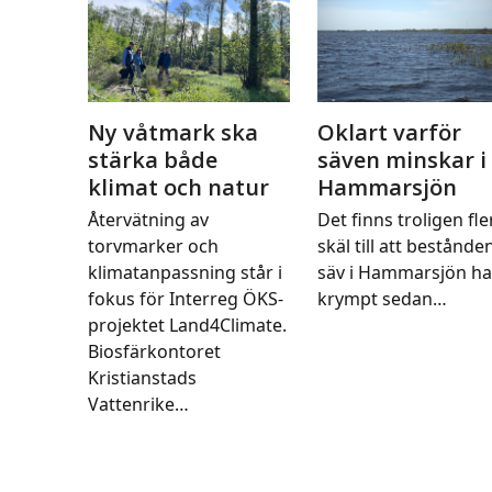
Ny våtmark ska
Oklart varför
stärka både
säven minskar i
klimat och natur
Hammarsjön
Återvätning av
Det finns troligen fle
torvmarker och
skäl till att bestånde
klimatanpassning står i
säv i Hammarsjön ha
fokus för Interreg ÖKS-
krympt sedan…
projektet Land4Climate.
Biosfärkontoret
Kristianstads
Vattenrike…