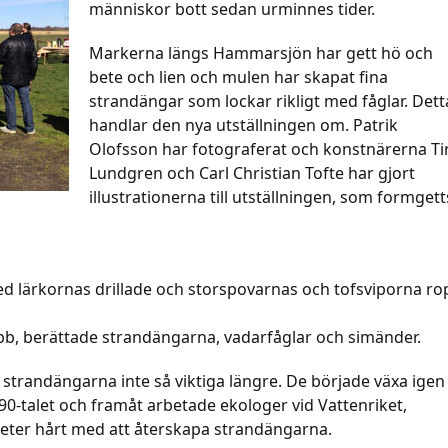
människor bott sedan urminnes tider.
Markerna längs Hammarsjön har gett hö och
bete och lien och mulen har skapat fina
strandängar som lockar rikligt med fåglar. Dett
handlar den nya utställningen om. Patrik
Olofsson har fotograferat och konstnärerna Ti
Lundgren och Carl Christian Tofte har gjort
illustrationerna till utställningen, som formgett
 lärkornas drillade och storspovarnas och tofsviporna ro
bb, berättade strandängarna, vadarfåglar och simänder.
strandängarna inte så viktiga längre. De började växa igen
-talet och framåt arbetade ekologer vid Vattenriket,
eter hårt med att återskapa strandängarna.