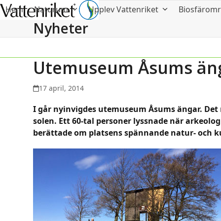
Hem
Naturum
Upplev Vattenriket
Biosfärom
Nyheter
Utemuseum Åsums ängar
17 april, 2014
I går nyinvigdes utemuseum Åsums ängar. Det r
solen. Ett 60-tal personer lyssnade när arkeol
berättade om platsens spännande natur- och ku