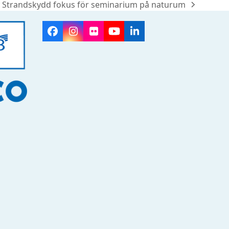
Strandskydd fokus för seminarium på naturum
next
post:
Facebook
Instagram
Flickr
YouTube
LinkedIn