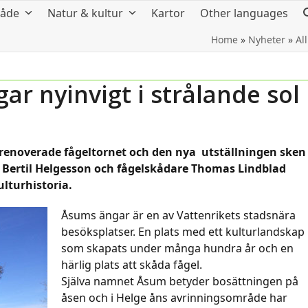
råde
Natur & kultur
Kartor
Other languages
Home
»
Nyheter
»
Al
 nyinvigt i strålande sol
enoverade fågeltornet och den nya utställningen sken 
og Bertil Helgesson och fågelskådare Thomas Lindblad
lturhistoria.
Åsums ängar är en av Vattenrikets stadsnära
besöksplatser. En plats med ett kulturlandskap
som skapats under många hundra år och en
härlig plats att skåda fågel.
Själva namnet Åsum betyder bosättningen på
åsen och i Helge åns avrinningsområde har