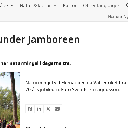
råde
Natur & kultur
Kartor
Other languages
Home
»
Ny
r under Jamboreen
h har naturmingel i dagarna tre.
Naturmingel vid Ekenabben då Vattenriket fira
20-års jubileum. Foto Sven-Erik magnusson.