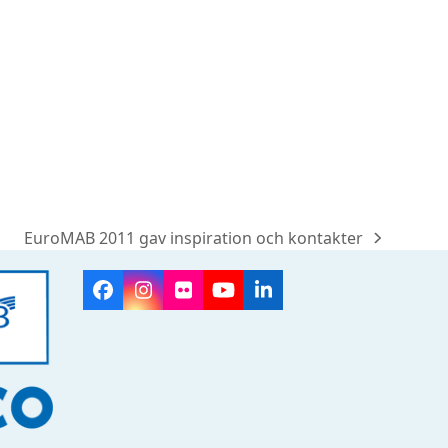
EuroMAB 2011 gav inspiration och kontakter
next
post:
Facebook
Instagram
Flickr
YouTube
LinkedIn