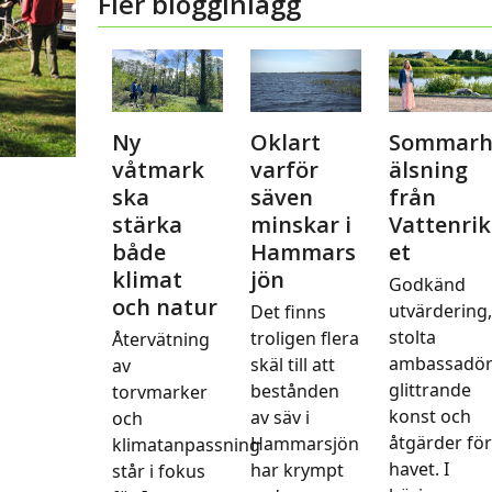
Fler blogginlägg
Ny
Oklart
Sommar
våtmark
varför
älsning
ska
säven
från
stärka
minskar i
Vattenrik
både
Hammars
et
klimat
jön
Godkänd
och natur
utvärdering
Det finns
stolta
troligen flera
Återvätning
ambassadör
skäl till att
av
glittrande
bestånden
torvmarker
konst och
av säv i
och
åtgärder fö
Hammarsjön
klimatanpassning
havet. I
har krympt
står i fokus