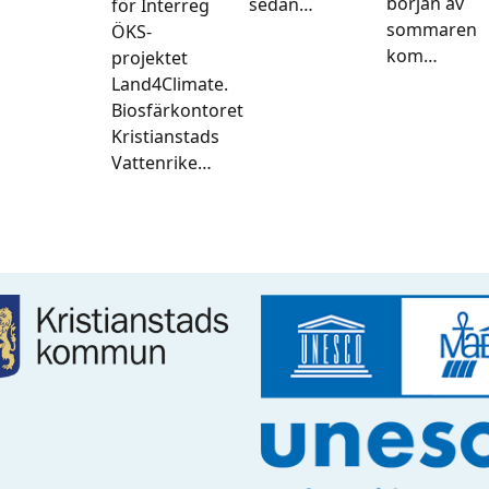
början av
sedan…
för Interreg
sommaren
ÖKS-
kom…
projektet
Land4Climate.
Biosfärkontoret
Kristianstads
Vattenrike…