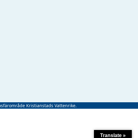
osfärområde Kristianstads Vattenrike.
Translate »