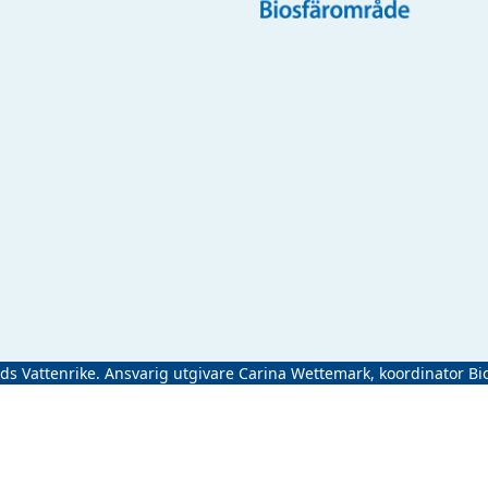
ads Vattenrike. Ansvarig utgivare Carina Wettemark, koordinator Bi