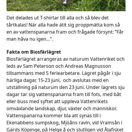
Det delades ut T-shirtar till alla och så blev det
tårtkalas! När alla hade ätit sig proppmätta kom så
en av vattenspanarna fram och frågade försynt: ”Får
man håva nu igen…”.
Fakta om Biosfärlägret
Biosfärlägret arrangeras av naturum Vattenriket och
leds av Sam Peterson och Andreas Magnusson
tillsammans med 5 feriearbetare. Lägret pågår i sju
härliga dagar, 15-23 juni, och avslutas med en
utställning på naturum den 23 juni. Under lägrets sju
dagar tar sig vattenspanarna fram till fots, med båt
eller buss med syftet att uppleva Vattenrikets
omväxlande landskap, djur, växter och människor.
Vattenspanarna kommer bla att synas till i
Ekenabbens sumpskog, Mjöåns ravin, vid Vramsån i
Gärds Köpinge, på Helge å och slutligen vid Ålafisket