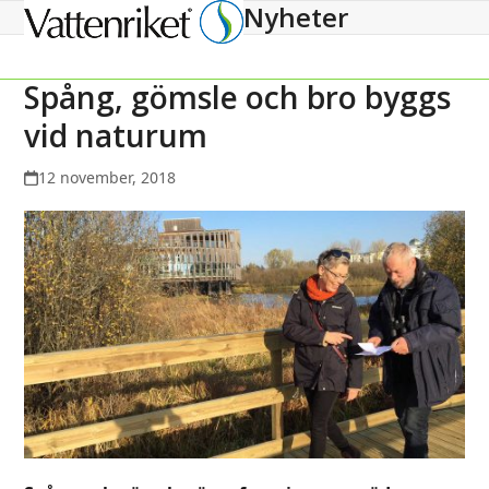
Nyheter
Open
Close
mobile
mobile
menu
menu
Spång, gömsle och bro byggs
vid naturum
12 november, 2018