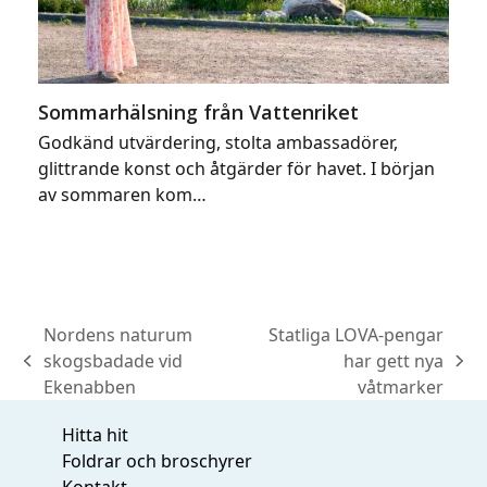
Sommarhälsning från Vattenriket
Godkänd utvärdering, stolta ambassadörer,
glittrande konst och åtgärder för havet. I början
av sommaren kom…
Nordens naturum
Statliga LOVA-pengar
skogsbadade vid
har gett nya
previous
next
Ekenabben
våtmarker
post:
post:
Hitta hit
Foldrar och broschyrer
Kontakt