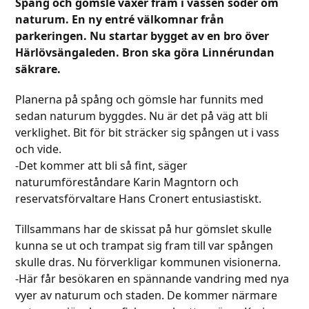
Spång och gömsle växer fram i vassen söder om
naturum. En ny entré välkomnar från
parkeringen. Nu startar bygget av en bro över
Härlövsängaleden. Bron ska göra Linnérundan
säkrare.
Planerna på spång och gömsle har funnits med
sedan naturum byggdes. Nu är det på väg att bli
verklighet. Bit för bit sträcker sig spången ut i vass
och vide.
-Det kommer att bli så fint, säger
naturumföreståndare Karin Magntorn och
reservatsförvaltare Hans Cronert entusiastiskt.
Tillsammans har de skissat på hur gömslet skulle
kunna se ut och trampat sig fram till var spången
skulle dras. Nu förverkligar kommunen visionerna.
-Här får besökaren en spännande vandring med nya
vyer av naturum och staden. De kommer närmare