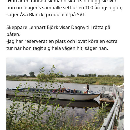
-Hon är en fantastisk människa. I sin blogg skriver
hon om dagens samhälle sett ur en 100-årings ögon,
säger Åsa Blanck, producent på SVT.
Skeppare Lennart Björk visar Dagny till rätta på
båten.
-Jag har reserverat en plats och lovat köra en extra
tur när hon tagit sig hela vägen hit, säger han.