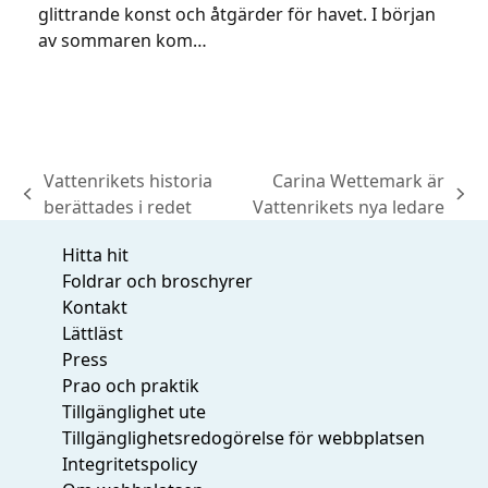
glittrande konst och åtgärder för havet. I början
av sommaren kom…
Vattenrikets historia
Carina Wettemark är
previous
next
berättades i redet
Vattenrikets nya ledare
post:
post:
Hitta hit
Foldrar och broschyrer
Kontakt
Lättläst
Press
Prao och praktik
Tillgänglighet ute
Tillgänglighetsredogörelse för webbplatsen
Integritetspolicy