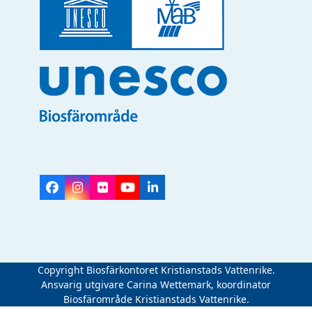
Facebook
Instagram
Flickr
YouTube
LinkedIn
Copyright Biosfärkontoret Kristianstads Vattenrike.
Ansvarig utgivare Carina Wettemark, koordinator
Biosfärområde Kristianstads Vattenrike.