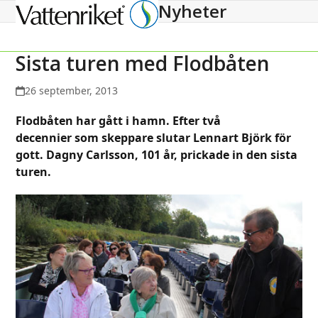
Nyheter
Open
Close
mobile
mobile
menu
menu
Sista turen med Flodbåten
26 september, 2013
Flodbåten har gått i hamn. Efter två
decennier som skeppare slutar Lennart Björk för
gott. Dagny Carlsson, 101 år, prickade in den sista
turen.