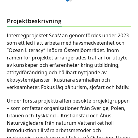
Press
escape
escape
to
to
go
Projektbeskrivning
go
to
to
the
Interregprojektet SeaMan genomfördes under 2023
the
first
som ett led i att arbeta med havsmedvetenhet och
first
slide
”Ocean Literacy” i södra Östersjöområdet. Inom
slide
ramen för projektet arrangerades träffar för utbyte
av kunskaper och erfarenheter kring utbildning,
attitydförändring och hållbart nyttjande av
ekosystemtjänster i kustnära samhällen och
verksamheter. Fokus låg på turism, sjöfart och båtliv.
Under första projektträffen besökte projektgruppen
– som omfattar organisationer från Sverige, Polen,
Litauen och Tyskland – Kristianstad och Åhus.
Naturvägledare från naturum Vattenriket höll
introduktion till våra arbetsmetoder och
pedagogiska verktyg med fokus på Östersjön. Under