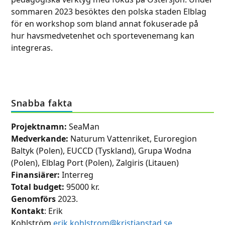
sommaren 2023 besöktes den polska staden Elblag
för en workshop som bland annat fokuserade på
hur havsmedvetenhet och sportevenemang kan
integreras.
Snabba fakta
Projektnamn:
SeaMan
Medverkande:
Naturum Vattenriket, Euroregion
Baltyk (Polen), EUCCD (Tyskland), Grupa Wodna
(Polen), Elblag Port (Polen), Zalgiris (Litauen)
Finansiärer:
Interreg
Total budget:
95000 kr.
Genomförs
2023.
Kontakt
: Erik
Kohlström
erik.kohlstrom@kristianstad.se