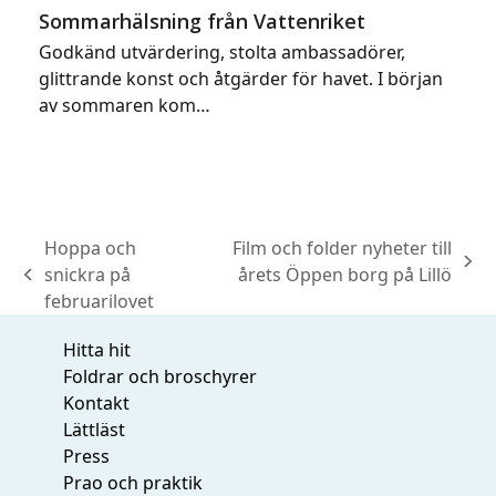
Sommarhälsning från Vattenriket
Godkänd utvärdering, stolta ambassadörer,
glittrande konst och åtgärder för havet. I början
av sommaren kom…
Hoppa och
Film och folder nyheter till
next
snickra på
årets Öppen borg på Lillö
previous
post:
februarilovet
post:
Hitta hit
Foldrar och broschyrer
Kontakt
Lättläst
Press
Prao och praktik