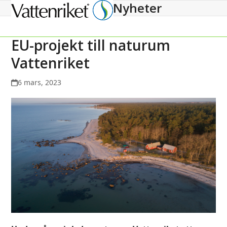
Nyheter
Open
Close
mobile
mobile
menu
menu
EU-projekt till naturum
Vattenriket
6 mars, 2023