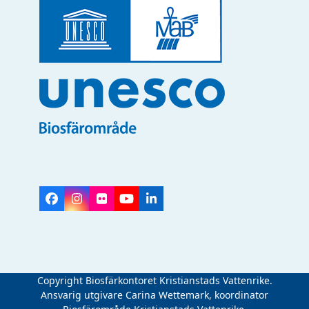
Facebook
Instagram
Flickr
YouTube
LinkedIn
Copyright Biosfärkontoret Kristianstads Vattenrike.
Ansvarig utgivare Carina Wettemark, koordinator