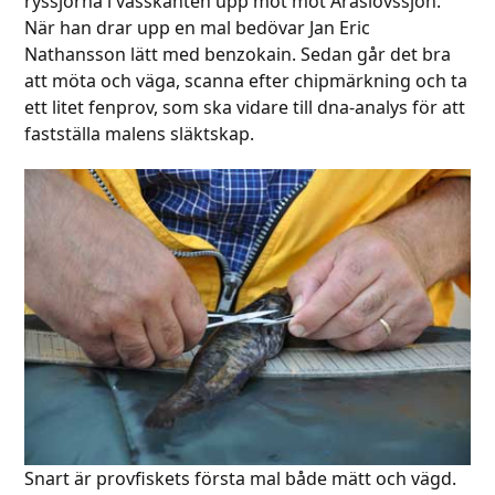
ryssjorna i vasskanten upp mot mot Araslövssjön.
När han drar upp en mal bedövar Jan Eric
Nathansson lätt med benzokain. Sedan går det bra
att möta och väga, scanna efter chipmärkning och ta
ett litet fenprov, som ska vidare till dna-analys för att
fastställa malens släktskap.
Snart är provfiskets första mal både mätt och vägd.