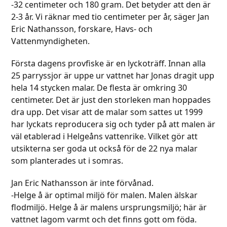
-32 centimeter och 180 gram. Det betyder att den är
2-3 år. Vi räknar med tio centimeter per år, säger Jan
Eric Nathansson, forskare, Havs- och
Vattenmyndigheten.
Första dagens provfiske är en lyckoträff. Innan alla
25 parryssjor är uppe ur vattnet har Jonas dragit upp
hela 14 stycken malar. De flesta är omkring 30
centimeter. Det är just den storleken man hoppades
dra upp. Det visar att de malar som sattes ut 1999
har lyckats reproducera sig och tyder på att malen är
väl etablerad i Helgeåns vattenrike. Vilket gör att
utsikterna ser goda ut också för de 22 nya malar
som planterades ut i somras.
Jan Eric Nathansson är inte förvånad.
-Helge å är optimal miljö för malen. Malen älskar
flodmiljö. Helge å är malens ursprungsmiljö; här är
vattnet lagom varmt och det finns gott om föda.