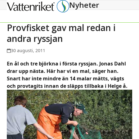
Nyheter
Open
Close
mobile
mobile
menu
menu
Provfisket gav mal redan i
andra ryssjan
30 augusti, 2011
En ål och tre björkna i första ryssjan. Jonas Dahl
drar upp nästa. Här har vi en mal, säger han.
Snart har inte mindre än 14 malar mätts, vägts
och provtagits innan de släpps tillbaka i Helge å.