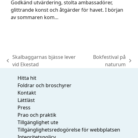
Godkänd utvärdering, stolta ambassadörer,
glittrande konst och åtgärder för havet. I början
av sommaren kom…
Skalbaggarnas bjässe lever
Bokfestival på
previous
next
vid Ekestad
naturum
post:
post:
Hitta hit
Foldrar och broschyrer
Kontakt
Lättläst
Press
Prao och praktik
Tillgänglighet ute
Tillgänglighetsredogörelse för webbplatsen
Integritetspolicy