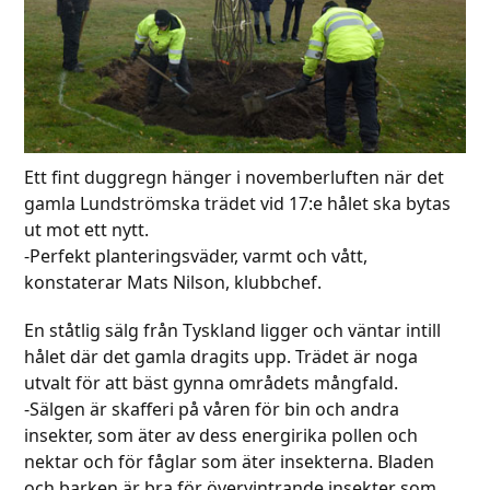
Ett fint duggregn hänger i novemberluften när det
gamla Lundströmska trädet vid 17:e hålet ska bytas
ut mot ett nytt.
-Perfekt planteringsväder, varmt och vått,
konstaterar Mats Nilson, klubbchef.
En ståtlig sälg från Tyskland ligger och väntar intill
hålet där det gamla dragits upp. Trädet är noga
utvalt för att bäst gynna områdets mångfald.
-Sälgen är skafferi på våren för bin och andra
insekter, som äter av dess energirika pollen och
nektar och för fåglar som äter insekterna. Bladen
och barken är bra för övervintrande insekter som