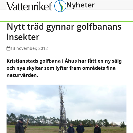
Nyheter
Open
Close
mobile
mobile
menu
menu
Nytt träd gynnar golfbanans
insekter
13 november, 2012
Kristianstads golfbana i Åhus har fått en ny sälg
och nya skyltar som lyfter fram områdets fina
naturvärden.