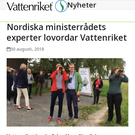
Nyheter
Open
Close
mobile
mobile
menu
menu
Nordiska ministerrådets
experter lovordar Vattenriket
30 augusti, 2018