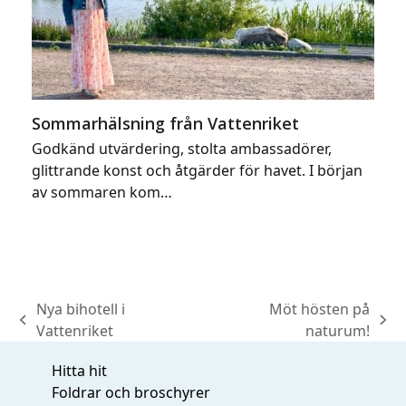
Sommarhälsning från Vattenriket
Godkänd utvärdering, stolta ambassadörer,
glittrande konst och åtgärder för havet. I början
av sommaren kom…
Nya bihotell i
Möt hösten på
previous
next
Vattenriket
naturum!
post:
post:
Hitta hit
Foldrar och broschyrer