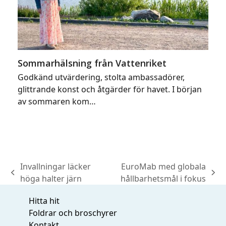
Sommarhälsning från Vattenriket
Godkänd utvärdering, stolta ambassadörer,
glittrande konst och åtgärder för havet. I början
av sommaren kom…
Invallningar läcker
EuroMab med globala
previous
next
höga halter järn
hållbarhetsmål i fokus
post:
post:
Hitta hit
Foldrar och broschyrer
Kontakt