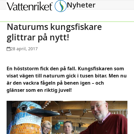
Nyheter
Open
Close
mobile
mobile
menu
menu
Naturums kungsfiskare
glittrar på nytt!
28 april, 2017
En höststorm fick den på fall. Kungsfiskaren som
visat vägen till naturum gick i tusen bitar. Men nu
är den vackra fågeln på benen igen – och
glänser som en riktig juvel!