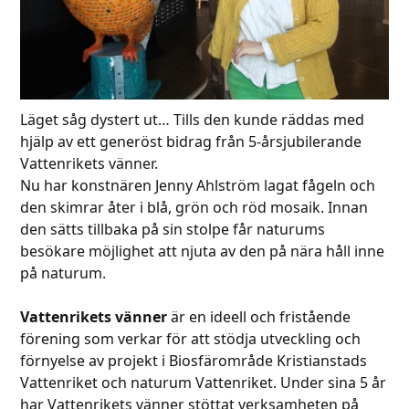
Läget såg dystert ut… Tills den kunde räddas med
hjälp av ett generöst bidrag från 5-årsjubilerande
Vattenrikets vänner.
Nu har konstnären Jenny Ahlström lagat fågeln och
den skimrar åter i blå, grön och röd mosaik. Innan
den sätts tillbaka på sin stolpe får naturums
besökare möjlighet att njuta av den på nära håll inne
på naturum.
Vattenrikets vänner
är en ideell och fristående
förening som verkar för att stödja utveckling och
förnyelse av projekt i Biosfärområde Kristianstads
Vattenriket och naturum Vattenriket. Under sina 5 år
har Vattenrikets vänner stöttat verksamheten på