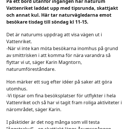
På ett bord utanför ingången har naturum
Vattenriket laddat upp med tipsrunda, skattjakt
och annat kul. Här tar naturvägledarna emot
besökare tisdag till söndag kl 11-15.
Det är naturums uppdrag att visa vägen ut i
Vattenriket.
-När vi inte kan möta besökarna inomhus på grund
av smittrisken i att komma för nära varandra så
flyttar vi ut, säger Karin Magntorn,
naturumföreståndare.
Hon märker ett sug efter idéer på saker att göra
utomhus.
-Vi tipsar om fina besöksplatser för utflykter i hela
Vattenriket och så har vi tagit fram roliga aktiviteter i
närområdet, säger Karin.
I påsktider är det nog många som vill testa
”Äggstrakul” – en skattjakt längs Årumsspången.