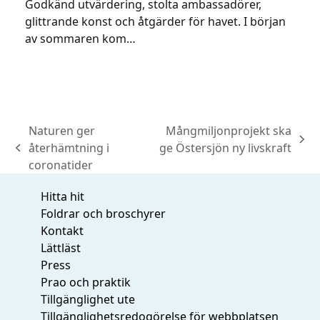
Godkänd utvärdering, stolta ambassadörer,
glittrande konst och åtgärder för havet. I början
av sommaren kom…
Naturen ger
Mångmiljonprojekt ska
next
återhämtning i
ge Östersjön ny livskraft
previous
post:
coronatider
post:
Hitta hit
Foldrar och broschyrer
Kontakt
Lättläst
Press
Prao och praktik
Tillgänglighet ute
Tillgänglighetsredogörelse för webbplatsen