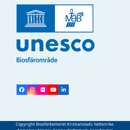
Facebook
Instagram
Flickr
YouTube
LinkedIn
Copyright Biosfärkontoret Kristianstads Vattenrike.