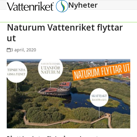
Nyheter
Open
Close
mobile
mobile
menu
menu
Naturum Vattenriket flyttar
ut
3 april, 2020