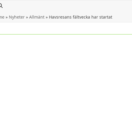
me
»
Nyheter
»
Allmänt
»
Havsresans fältvecka har startat