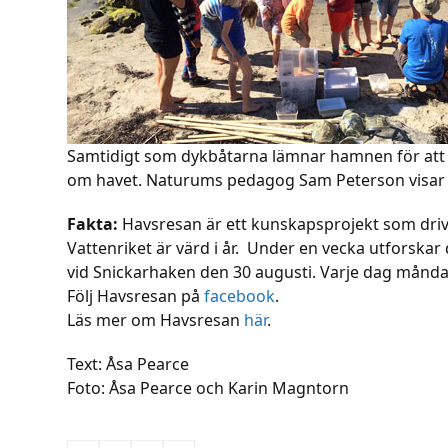
Samtidigt som dykbåtarna lämnar hamnen för att 
om havet. Naturums pedagog Sam Peterson visar 
Fakta:
Havsresan är ett kunskapsprojekt som driv
Vattenriket är värd i år. Under en vecka utforska
vid Snickarhaken den 30 augusti. Varje dag månda
Följ Havsresan på
facebook
.
Läs mer om Havsresan
här
.
Text: Åsa Pearce
Foto: Åsa Pearce och Karin Magntorn