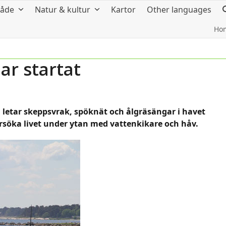
råde
Natur & kultur
Kartor
Other languages
Ho
ar startat
a letar skeppsvrak, spöknät och ålgräsängar i havet
rsöka livet under ytan med vattenkikare och håv.