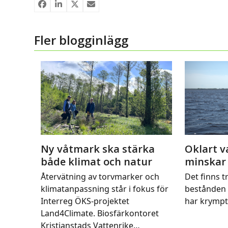
Fler blogginlägg
Ny våtmark ska stärka
Oklart v
både klimat och natur
minskar
Återvätning av torvmarker och
Det finns tr
klimatanpassning står i fokus för
bestånden 
Interreg ÖKS-projektet
har krymp
Land4Climate. Biosfärkontoret
Kristianstads Vattenrike…