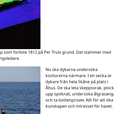
skepp som förliste 1812 på Per Truls grund. Det stämmer med
ngsledare.
Nu ska dykarna undersöka
konturerna närmare. I en vecka är
dykare från hela Skåne på plats i
Åhus. De ska leta skeppsvrak, ploc
upp spöknät, undersöka ålgräsäng
och ta bottenprover. Allt för att öka
kunskapen och intresset för havet.