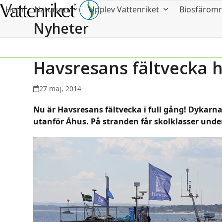
Hem
Naturum
Upplev Vattenriket
Biosfärom
Nyheter
Havsresans fältvecka h
27 maj, 2014
Nu är Havsresans fältvecka i full gång! Dykarn
utanför Åhus. På stranden får skolklasser unde