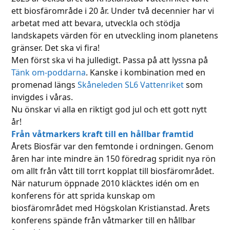
ett biosfärområde i 20 år. Under två decennier har vi
arbetat med att bevara, utveckla och stödja
landskapets värden för en utveckling inom planetens
gränser. Det ska vi fira!
Men först ska vi ha julledigt. Passa på att lyssna på
Tänk om-poddarna
. Kanske i kombination med en
promenad längs
Skåneleden SL6 Vattenriket
som
invigdes i våras.
Nu önskar vi alla en riktigt god jul och ett gott nytt
år!
Från våtmarkers kraft till en hållbar framtid
Årets Biosfär var den femtonde i ordningen. Genom
åren har inte mindre än 150 föredrag spridit nya rön
om allt från vått till torrt kopplat till biosfärområdet.
När naturum öppnade 2010 kläcktes idén om en
konferens för att sprida kunskap om
biosfärområdet med Högskolan Kristianstad. Årets
konferens spände från våtmarker till en hållbar