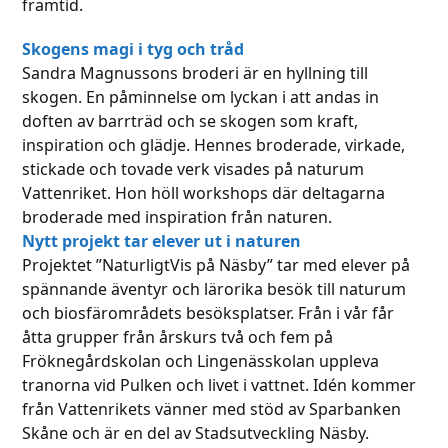
framtid.
Skogens magi i tyg och tråd
Sandra Magnussons broderi är en hyllning till
skogen. En påminnelse om lyckan i att andas in
doften av barrträd och se skogen som kraft,
inspiration och glädje. Hennes broderade, virkade,
stickade och tovade verk visades på naturum
Vattenriket. Hon höll workshops där deltagarna
broderade med inspiration från naturen.
Nytt projekt tar elever ut i naturen
Projektet ”NaturligtVis på Näsby” tar med elever på
spännande äventyr och lärorika besök till naturum
och biosfärområdets besöksplatser. Från i vår får
åtta grupper från årskurs två och fem på
Fröknegårdskolan och Lingenässkolan uppleva
tranorna vid Pulken och livet i vattnet. Idén kommer
från Vattenrikets vänner med stöd av Sparbanken
Skåne och är en del av Stadsutveckling Näsby.