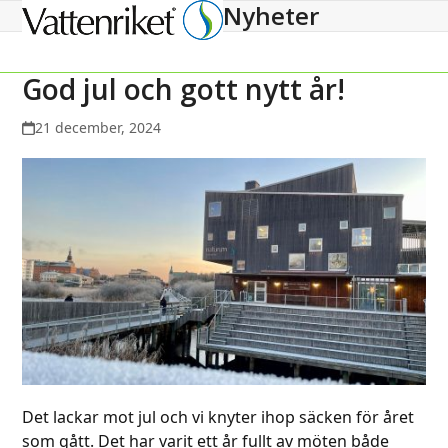
Nyheter
Open
Close
mobile
mobile
menu
menu
God jul och gott nytt år!
21 december, 2024
Det lackar mot jul och vi knyter ihop säcken för året
som gått. Det har varit ett år fullt av möten både