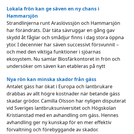
Lokala frön kan ge säven en ny chans i
Hammarsjön
Strandlinjerna runt Araslövssjön och Hammarsjön
har förändrats. Där täta sävruggar en gång gav
skydd åt fåglar och smådjur finns i dag stora öppna
ytor. I decennier har säven successivt försvunnit –
och med den viktiga funktioner i sjöarnas
ekosystem. Nu samlar Biosfärkontoret in frön och
undersöker om säven kan etableras på nytt
Nya rön kan minska skador från gäss
Antalet gäss har ökat i Europa och lantbrukare
drabbas av allt högre kostnader när betande gäss
skadar grödor. Camilla Olsson har nyligen disputerat
vid Sveriges lantbruksuniversitet och Högskolan
Kristianstad med en avhandling om gäss. Hennes
avhandling ger ny kunskap för en mer effektiv
förvaltning och förebyggande av skador.