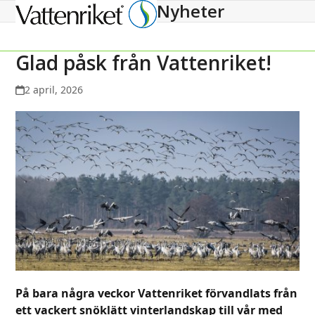
Nyheter
Open
Close
mobile
mobile
menu
menu
Glad påsk från Vattenriket!
2 april, 2026
På bara några veckor Vattenriket förvandlats från
ett vackert snöklätt vinterlandskap till vår med