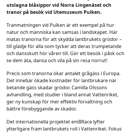
utslagna blåsippor vid Norra Lingenäset och
tranor på besök vid Utemuseum Pulken.
Tranmatningen vid Pulken är ett exempel på hur
natur och människa kan samsas i landskapet. Här
matas tranorna för att skydda lantbrukets grödor –
till glädje för alla som tycker att deras trumpetande
och dansskutt hör våren till. Gör ett besök i påsk och
se dem äta, dansa och vila på sin resa norrut!
Precis som tranorna ökar antalet grågäss i Europa.
Det innebär ökade kostnader för lantbrukare när
betande gäss skadar grödor. Camilla Olssons
avhandling, med studier i bland annat Vattenriket,
ger ny kunskap för mer effektiv förvaltning och
bättre förebyggande av skador.
Det internationella projektet emBRace lyfter
ytterligare fram lantbrukets roll i Vattenriket. Fokus