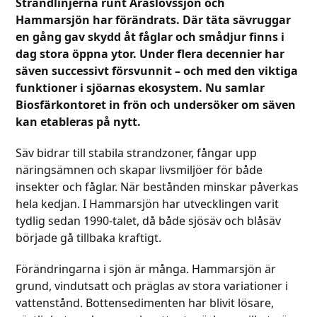
Strandlinjerna runt Araslövssjön och
Hammarsjön har förändrats. Där täta sävruggar
en gång gav skydd åt fåglar och smådjur finns i
dag stora öppna ytor. Under flera decennier har
säven successivt försvunnit – och med den viktiga
funktioner i sjöarnas ekosystem.
Nu samlar
Biosfärkontoret in frön och undersöker om säven
kan etableras på nytt.
Säv bidrar till stabila strandzoner, fångar upp
näringsämnen och skapar livsmiljöer för både
insekter och fåglar. När bestånden minskar påverkas
hela kedjan. I Hammarsjön har utvecklingen varit
tydlig sedan 1990-talet, då både sjösäv och blåsäv
började gå tillbaka kraftigt.
Förändringarna i sjön är många. Hammarsjön är
grund, vindutsatt och präglas av stora variationer i
vattenstånd. Bottensedimenten har blivit lösare,