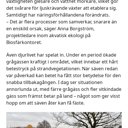
växtligheten glesare och vattnet mörkare, vilket gör
det svårare för ljuskrävande växter att etablera sig.
Samtidigt har näringsförhållandena förändrats.
– Det är flera processer som samverkar, snarare än
en enskild orsak, säger Anna Borgström,
projektledare inom akvatisk ekologi på
Biosfärkontoret.
Även djurlivet har spelat in. Under en period ökade
grågässen kraftigt i området, vilket innebar ett hårt
betestryck på strandvegetationen. När säven redan
var påverkad kan betet ha fått stor betydelse för den
snabba tillbakagången. I dag ser situationen
annorlunda ut, med färre grågäss och fler vitkindade
gäss som främst betar på land – något som ger visst
hopp om att säven åter kan få fäste.