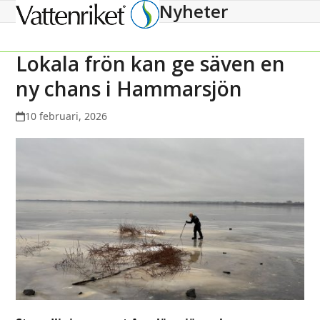
Nyheter
Open
Close
mobile
mobile
menu
menu
Lokala frön kan ge säven en
ny chans i Hammarsjön
10 februari, 2026