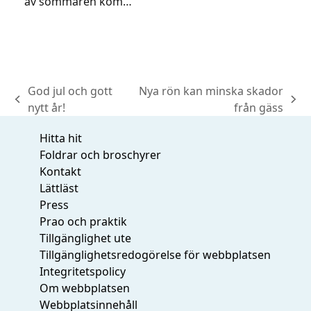
av sommaren kom…
God jul och gott
Nya rön kan minska skador
previous
next
nytt år!
från gäss
post:
post:
Hitta hit
Foldrar och broschyrer
Kontakt
Lättläst
Press
Prao och praktik
Tillgänglighet ute
Tillgänglighetsredogörelse för webbplatsen
Integritetspolicy
Om webbplatsen
Webbplatsinnehåll