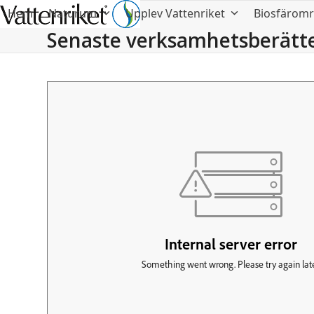
Hem
Naturum
Upplev Vattenriket
Biosfärom
Senaste verksamhetsberätt