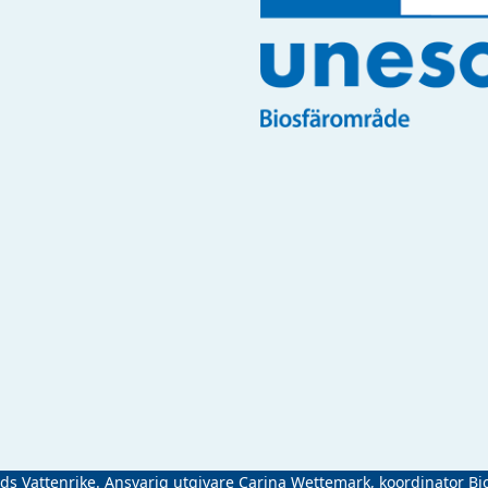
ads Vattenrike. Ansvarig utgivare Carina Wettemark, koordinator Bi