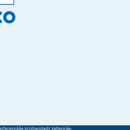
osfärområde Kristianstads Vattenrike.