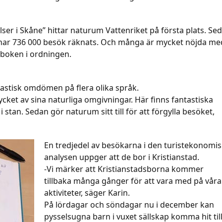
ser i Skåne” hittar naturum Vattenriket på första plats. Se
ar 736 000 besök räknats. Och många är mycket nöjda me
stboken i ordningen.
astisk omdömen på flera olika språk.
ycket av sina naturliga omgivningar. Här finns fantastiska
stan. Sedan gör naturum sitt till för att förgylla besöket,
En tredjedel av besökarna i den turistekonomi
analysen uppger att de bor i Kristianstad.
-Vi märker att Kristianstadsborna kommer
tillbaka många gånger för att vara med på våra
aktiviteter, säger Karin.
På lördagar och söndagar nu i december kan
pysselsugna barn i vuxet sällskap komma hit til