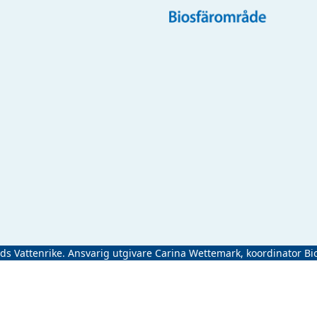
ads Vattenrike. Ansvarig utgivare Carina Wettemark, koordinator Bi