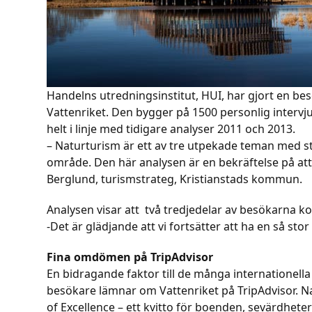
Handelns utredningsinstitut, HUI, har gjort en b
Vattenriket. Den bygger på 1500 personlig intervj
helt i linje med tidigare analyser 2011 och 2013.
– Naturturism är ett av tre utpekade teman med sto
område. Den här analysen är en bekräftelse på att
Berglund, turismstrateg, Kristianstads kommun.
Analysen visar att två tredjedelar av besökarna ko
-Det är glädjande att vi fortsätter att ha en så st
Fina omdömen på TripAdvisor
En bidragande faktor till de många internationel
besökare lämnar om Vattenriket på TripAdvisor. Na
of Excellence – ett kvitto för boenden, sevärdhe