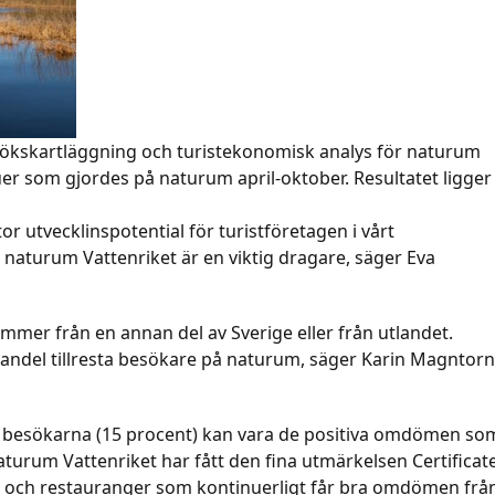
esökskartläggning och turistekonomisk analys för naturum
uer som gjordes på naturum april-oktober. Resultatet ligger
r utvecklinspotential för turistföretagen i vårt
 naturum Vattenriket är en viktig dragare, säger Eva
mmer från en annan del av Sverige eller från utlandet.
or andel tillresta besökare på naturum, säger Karin Magntorn
la besökarna (15 procent) kan vara de positiva omdömen so
turum Vattenriket har fått den fina utmärkelsen Certificat
ter och restauranger som kontinuerligt får bra omdömen frå