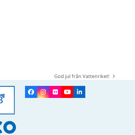
God jul från Vattenriket!
next
post:
Facebook
Instagram
Flickr
YouTube
LinkedIn