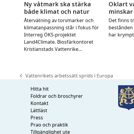
Ny våtmark ska stärka
Oklart v
både klimat och natur
minskar
Återvätning av torvmarker och
Det finns tr
klimatanpassning står i fokus för
bestånden 
Interreg ÖKS-projektet
har krymp
Land4Climate. Biosfärkontoret
Kristianstads Vattenrike…
Vattenrikets arbetssätt sprids i Europa
previous
post:
Hitta hit
Foldrar och broschyrer
Kontakt
Lättläst
Press
Prao och praktik
Tillgänglighet ute