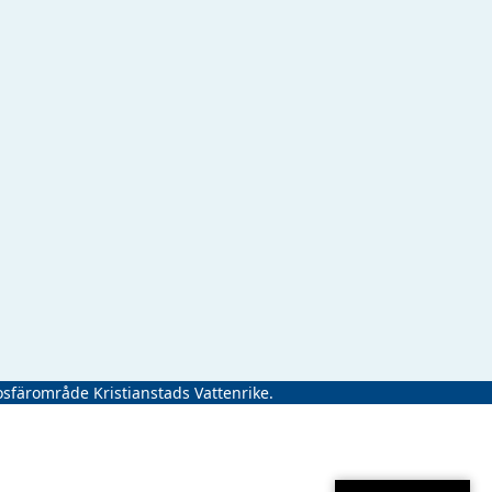
osfärområde Kristianstads Vattenrike.