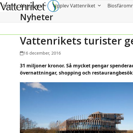
Hem
Naturum
Upplev Vattenriket
Biosfärom
Nyheter
Vattenrikets turister ge
16 december, 2016
31 miljoner kronor. Så mycket pengar spendera
övernattningar, shopping och restaurangbesök