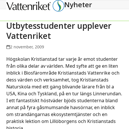
Nyheter
Open
Close
mobile
mobile
menu
menu
Utbytesstudenter upplever
Vattenriket
2 november, 2009
Högskolan Kristianstad tar varje år emot studenter
från olika delar av världen. Med syfte att ge en liten
inblick i Biosfärområde Kristianstads Vattenrike och
dess värden och verksamhet, tog Kristianstads
Naturskola med ett gäng blivande lärare från bl a
USA, Kina och Tyskland, på en tur längs Linnerundan.
I ett fantastiskt höstväder bjöds studenterna bland
annat på fyra gåsmumsande havsörnar, en inblick
om strandängarnas ekosystemtjänster och en
praktisk lektion om Lillöborgens och Kristianstads
historia.