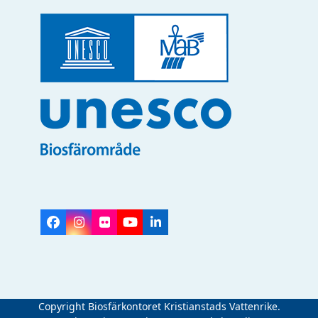
Facebook
Instagram
Flickr
YouTube
LinkedIn
Copyright Biosfärkontoret Kristianstads Vattenrike.