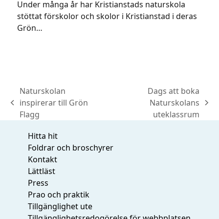
Under många år har Kristianstads naturskola
stöttat förskolor och skolor i Kristianstad i deras
Grön…
Naturskolan
Dags att boka
inspirerar till Grön
Naturskolans
previous
next
Flagg
uteklassrum
post:
post:
Hitta hit
Foldrar och broschyrer
Kontakt
Lättläst
Press
Prao och praktik
Tillgänglighet ute
Tillgänglighetsredogörelse för webbplatsen