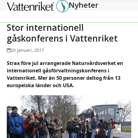
Nyheter
Open
Close
mobile
mobile
menu
menu
Stor internationell
gåskonferens i Vattenriket
20 januari, 2017
Strax före jul arrangerade Naturvårdsverket en
internationell gåsförvaltningskonferens i
Vattenriket. Mer än 50 personer deltog från 13
europeiska länder och USA.