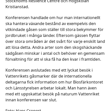
Stockholms Reslience Centre och Högskolan
Kristianstad.
Konferensen handlade om hur man internationellt
ska hantera växande bestånd av exempelvis den
vitkindade gåsen som ställer till stora bekymmer för
jordbruket i många länder. Eftersom gässen flyttar
över stora områden är det svårt för varje enskilt land
att lösa detta. Andra arter som den skogshäckande
sädgåsen minskar i antal och behöver en gemensam
förvaltning för att vi ska få ha den kvar i framtiden.
Konferensen avslutades med ett lyckat besök i
Vattenrikets gåsmarker där de internationella
deltagarna fick information om hur Biosfärkontoret
och Länsstyrelsen arbetar lokalt. Man hann även
med ett uppskattat besök på naturum Vattenriket
innan konferensen var slut.
Foto: Hans Cronert