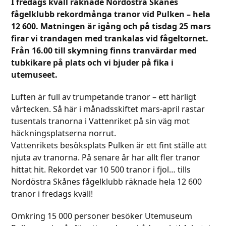
I fredags kväll räknade Nordöstra Skånes
fågelklubb rekordmånga tranor vid Pulken – hela
12 600. Matningen är igång och på tisdag 25 mars
firar vi trandagen med trankalas vid fågeltornet.
Från 16.00 till skymning finns tranvärdar med
tubkikare på plats och vi bjuder på fika i
utemuseet.
Luften är full av trumpetande tranor – ett härligt
vårtecken. Så här i månadsskiftet mars-april rastar
tusentals tranorna i Vattenriket på sin väg mot
häckningsplatserna norrut.
Vattenrikets besöksplats Pulken är ett fint ställe att
njuta av tranorna. På senare år har allt fler tranor
hittat hit. Rekordet var 10 500 tranor i fjol… tills
Nordöstra Skånes fågelklubb räknade hela 12 600
tranor i fredags kväll!
Omkring 15 000 personer besöker Utemuseum