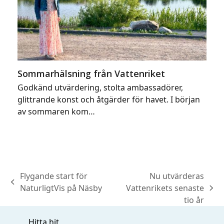
Sommarhälsning från Vattenriket
Godkänd utvärdering, stolta ambassadörer,
glittrande konst och åtgärder för havet. I början
av sommaren kom…
Flygande start för
Nu utvärderas
previous
NaturligtVis på Näsby
Vattenrikets senaste
next
post:
tio år
post:
Hitta hit