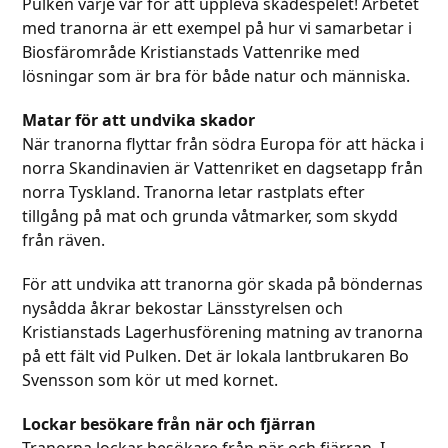
Pulken varje vår för att uppleva skådespelet! Arbetet
med tranorna är ett exempel på hur vi samarbetar i
Biosfärområde Kristianstads Vattenrike med
lösningar som är bra för både natur och människa.
Matar för att undvika skador
När tranorna flyttar från södra Europa för att häcka i
norra Skandinavien är Vattenriket en dagsetapp från
norra Tyskland. Tranorna letar rastplats efter
tillgång på mat och grunda våtmarker, som skydd
från räven.
För att undvika att tranorna gör skada på böndernas
nysådda åkrar bekostar Länsstyrelsen och
Kristianstads Lagerhusförening matning av tranorna
på ett fält vid Pulken. Det är lokala lantbrukaren Bo
Svensson som kör ut med kornet.
Lockar besökare från när och fjärran
Tranorna lockar besökare från när och fjärran. I