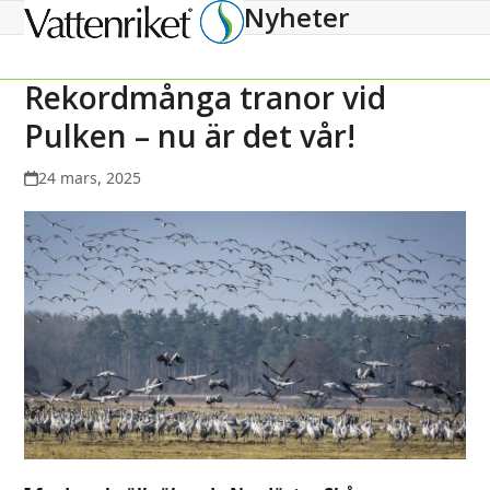
Nyheter
Open
Close
mobile
mobile
menu
menu
Rekordmånga tranor vid
Pulken – nu är det vår!
24 mars, 2025