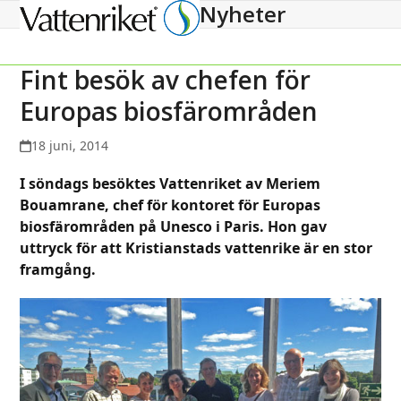
Nyheter
Open
Close
mobile
mobile
menu
menu
Fint besök av chefen för
Europas biosfärområden
18 juni, 2014
I söndags besöktes Vattenriket av Meriem
Bouamrane, chef för kontoret för Europas
biosfärområden på Unesco i Paris. Hon gav
uttryck för att Kristianstads vattenrike är en stor
framgång.