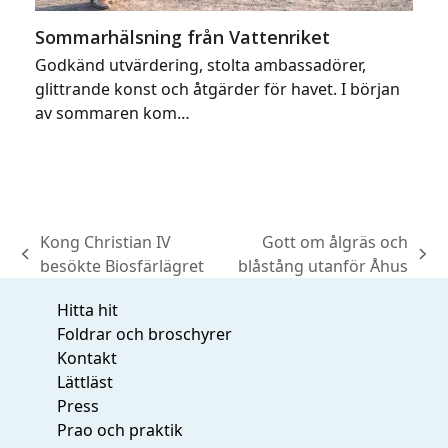
Sommarhälsning från Vattenriket
Godkänd utvärdering, stolta ambassadörer,
glittrande konst och åtgärder för havet. I början
av sommaren kom…
Kong Christian IV
Gott om ålgräs och
previous
next
besökte Biosfärlägret
blåstång utanför Åhus
post:
post:
Hitta hit
Foldrar och broschyrer
Kontakt
Lättläst
Press
Prao och praktik