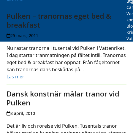
utg
Car
We
Pulken – tranornas eget bed &
koo
breakfast
Bi
Kri
25 mars, 2011
Vat
Nu rastar tranorna i tusental vid Pulken i Vattenriket.
I dag startar tranmatningen på fältet intill. Tranornas
eget bed & breakfast har öppnat. Från fågeltornet
kan tranornas dans beskådas på…
Läs mer
Dansk konstnär målar tranor vid
Pulken
8 april, 2010
Det är liv och rörelse vid Pulken. Tusentals tranor
hälsar med en bugning, springer några steg, stannar