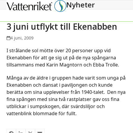
Nyheter
Open
Close
mobile
mobile
menu
menu
3 juni utflykt till Ekenabben
4 juni, 2009
I strålande sol mötte över 20 personer upp vid
Ekenabben för att ge sig ut på de nya spångarna
tillsammans med Karin Magntorn och Ebba Trolle.
Många av de äldre i gruppen hade varit som unga på
Ekenabben och dansat i paviljongen och kunde
berätta om sina upplevelser från 1940-talet. Den nya
fina spången med sina två rastplatser gav oss fina
utblickar i sumpskogen, där svärdsliljor och
vattenblink blommade för fullt.