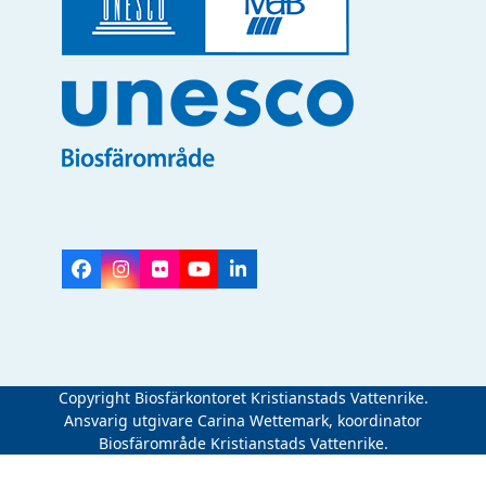
Facebook
Instagram
Flickr
YouTube
LinkedIn
Copyright Biosfärkontoret Kristianstads Vattenrike.
Ansvarig utgivare Carina Wettemark, koordinator
Biosfärområde Kristianstads Vattenrike.