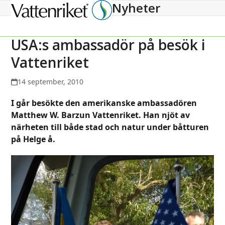
Nyheter
Open
Close
mobile
mobile
menu
menu
USA:s ambassadör på besök i
Vattenriket
14 september, 2010
I går besökte den amerikanske ambassadören
Matthew W. Barzun Vattenriket. Han njöt av
närheten till både stad och natur under båtturen
på Helge å.