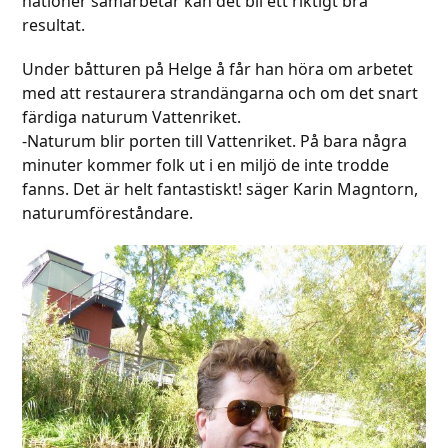
nationer samarbetar kan det bli ett riktigt bra
resultat.
Under båtturen på Helge å får han höra om arbetet
med att restaurera strandängarna och om det snart
färdiga naturum Vattenriket.
-Naturum blir porten till Vattenriket. På bara några
minuter kommer folk ut i en miljö de inte trodde
fanns. Det är helt fantastiskt! säger Karin Magntorn,
naturumföreståndare.