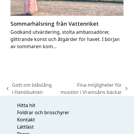
Sommarhälsning från Vattenriket
Godkänd utvärdering, stolta ambassadörer,
glittrande konst och åtgärder för havet. I början
av sommaren kom…
Gott om blåstång
Fina möjligheter för
previous
next
i Hanöbukten
musslor i Vramsåns bäckar
post:
post:
Hitta hit
Foldrar och broschyrer
Kontakt
Lättläst