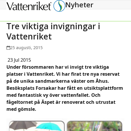
Nyheter
Open
Close
mobile
mobile
menu
menu
Tre viktiga invigningar i
Vattenriket
25 augusti, 2015
23 Jul 2015
Under försommaren har vi invigt tre viktiga
platser i Vattenriket. Vi har firat tre nya reservat
på de unika sandmarkerna väster om Åhus.
Besöksplats Forsakar har fått en utsiktsplattform
med fantastisk vy över vattenfallet. Och
fågeltornet på Äspet är renoverat och utrustat
med gömsle.