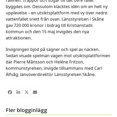
ravinen. Trappor och stigar till det övre fallet
byggdes om. Dessutom kläcktes idén om en helt ny
upplevelse – en utsiktsplattform med vy över nedre
vattenfallet snett från ovan. Länsstyrelsen i Skåne
gav 720 000 kronor i bidrag till Kristianstads
kommun och den 15 maj invigdes den nya
attraktionen.
Invigningen bjöd på sägner och spel av näcken.
Sedan visade spelmän vägen mot utsiktsplattformen
där Pierre Månsson och Heléne Fritzon,
kommunstyrelsen, invigde tillsammans med Carl
Älfvåg, länsöverdirektör Länsstyrelsen Skåne.
Fler blogginlägg