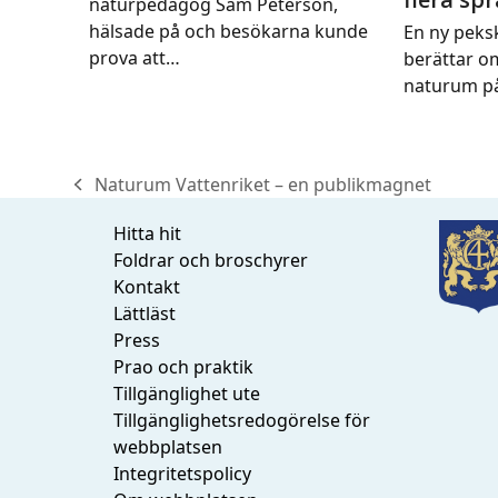
naturpedagog Sam Peterson,
hälsade på och besökarna kunde
En ny peks
prova att…
berättar o
naturum på
Naturum Vattenriket – en publikmagnet
previous
post:
Hitta hit
Foldrar och broschyrer
Kontakt
Lättläst
Press
Prao och praktik
Tillgänglighet ute
Tillgänglighetsredogörelse för
webbplatsen
Integritetspolicy