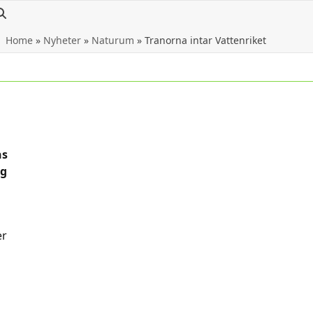
Home
»
Nyheter
»
Naturum
»
Tranorna intar Vattenriket
ns
ag
er