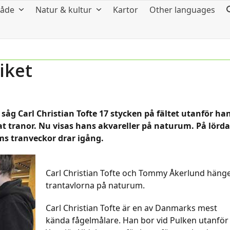
råde
Natur & kultur
Kartor
Other languages
iket
 såg Carl Christian Tofte 17 stycken på fältet utanför ha
lat tranor. Nu visas hans akvareller på naturum. På lörd
s tranveckor drar igång.
Carl Christian Tofte och Tommy Åkerlund häng
trantavlorna på naturum.
Carl Christian Tofte är en av Danmarks mest
kända fågelmålare. Han bor vid Pulken utanför