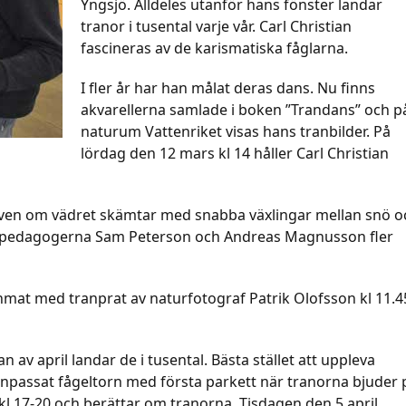
Yngsjö. Alldeles utanför hans fönster landar
tranor i tusental varje vår. Carl Christian
fascineras av de karismatiska fåglarna.
I fler år har han målat deras dans. Nu finns
akvarellerna samlade i boken ”Trandans” och p
naturum Vattenriket visas hans tranbilder. På
lördag den 12 mars kl 14 håller Carl Christian
 även om vädret skämtar med snabba växlingar mellan snö o
aturpedagogerna Sam Peterson och Andreas Magnusson fler
mat med tranprat av naturfotograf Patrik Olofsson kl 11.4
n av april landar de i tusental. Bästa stället att uppleva
anpassat fågeltorn med första parkett när tranorna bjuder 
kl 17-20 och berättar om tranorna. Tisdagen den 5 april