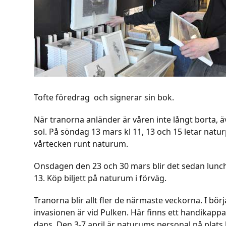
Tofte föredrag och signerar sin bok.
När tranorna anländer är våren inte långt borta,
sol. På söndag 13 mars kl 11, 13 och 15 letar n
vårtecken runt naturum.
Onsdagen den 23 och 30 mars blir det sedan lunch
13. Köp biljett på naturum i förväg.
Tranorna blir allt fler de närmaste veckorna. I börja
invasionen är vid Pulken. Här finns ett handikapp
dans. Den 3-7 april är naturums personal på plats 