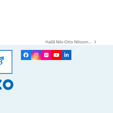
Hallå Nils-Otto Nilsson…
next
post:
Facebook
Instagram
Flickr
YouTube
LinkedIn