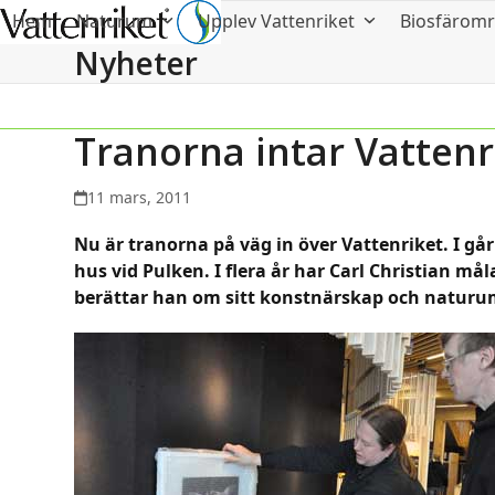
Hem
Naturum
Upplev Vattenriket
Biosfärom
Nyheter
Tranorna intar Vattenr
11 mars, 2011
Nu är tranorna på väg in över Vattenriket. I går
hus vid Pulken. I flera år har Carl Christian må
berättar han om sitt konstnärskap och naturum