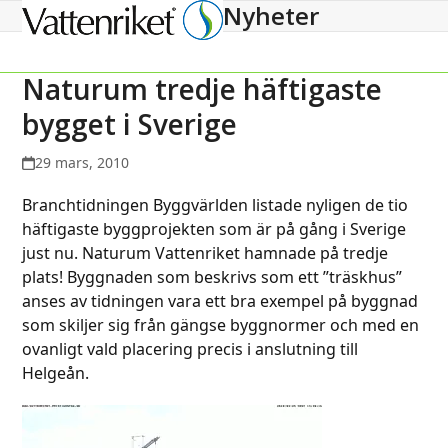
Nyheter
Open
Close
mobile
mobile
menu
menu
Naturum tredje häftigaste
bygget i Sverige
29 mars, 2010
Branchtidningen Byggvärlden listade nyligen de tio
häftigaste byggprojekten som är på gång i Sverige
just nu. Naturum Vattenriket hamnade på tredje
plats! Byggnaden som beskrivs som ett ”träskhus”
anses av tidningen vara ett bra exempel på byggnad
som skiljer sig från gängse byggnormer och med en
ovanligt vald placering precis i anslutning till
Helgeån.