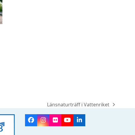
Länsnaturträff i Vattenriket
next
post:
Facebook
Instagram
Flickr
YouTube
LinkedIn