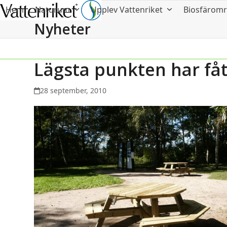
Hem
Naturum
Upplev Vattenriket
Biosfärom
Nyheter
Lägsta punkten har fått
28 september, 2010