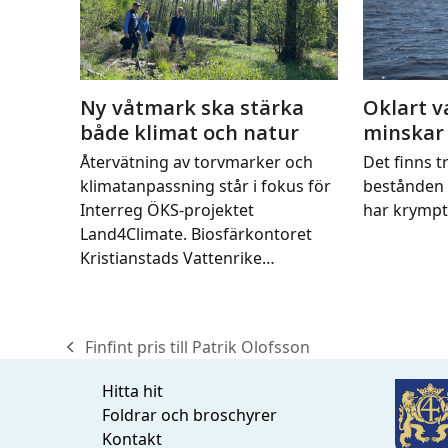
Ny våtmark ska stärka
Oklart v
både klimat och natur
minskar
Återvätning av torvmarker och
Det finns tr
klimatanpassning står i fokus för
bestånden 
Interreg ÖKS-projektet
har krymp
Land4Climate. Biosfärkontoret
Kristianstads Vattenrike…
Finfint pris till Patrik Olofsson
previous
post:
Hitta hit
Foldrar och broschyrer
Kontakt