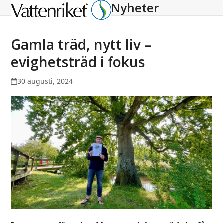
Nyheter
Open
Close
mobile
mobile
menu
menu
Gamla träd, nytt liv –
evighetsträd i fokus
30 augusti, 2024