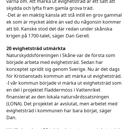
värna om. Att märka ut evighetsträd är ett sätt att
skydda och lyfta fram gamla grova träd.
-Det är en mäktig känsla att stå intill en grov gammal
ek som är mycket äldre än vad du någonsin kommer
att bli. Kanske stod det där redan under skånska
krigen på 1700-talet, säger Dan Gerell.
20 evighetsträd utmärkta
Naturskyddsföreningen i Skåne var de första som
började arbeta med evighetsträd. Sedan har
konceptet spridit sig genom Sverige. Nu är det dags
för Kristianstads kommun att märka ut evighetsträd.
-I vår kommun började vi märka ut evighetsträd som
en del i projektet Fladdermöss i Vattenriket
finansierat av den lokala naturvårdssatsningen
(LONA). Det projektet är avslutat, men arbetet med
evighetsträd i kommunen har bara börjat, säger
Dan.