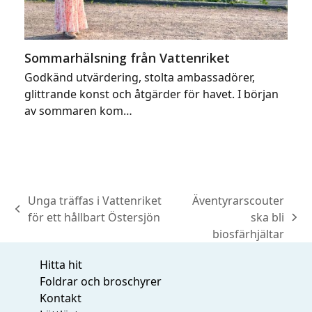
Sommarhälsning från Vattenriket
Godkänd utvärdering, stolta ambassadörer,
glittrande konst och åtgärder för havet. I början
av sommaren kom…
Unga träffas i Vattenriket
Äventyrarscouter
previous
för ett hållbart Östersjön
ska bli
next
post:
biosfärhjältar
post:
Hitta hit
Foldrar och broschyrer
Kontakt