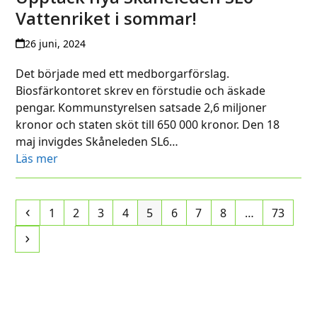
Vattenriket i sommar!
26 juni, 2024
Det började med ett medborgarförslag.
Biosfärkontoret skrev en förstudie och äskade
pengar. Kommunstyrelsen satsade 2,6 miljoner
kronor och staten sköt till 650 000 kronor. Den 18
maj invigdes Skåneleden SL6…
Läs mer
Previous
Page
Page
Page
Page
Page
Page
Page
Page
Page
1
2
3
4
5
6
7
8
…
73
Next