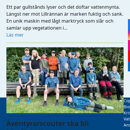
Ett par gullstånds lyser och det doftar vattenmynta.
Längst ner mot Lillrännan är marken fuktig och sank.
En unik maskin med lågt marktryck som slår och
samlar upp vegetationen i…
Läs mer
Cop
Bio
Kri
Vat
Äventyrarscouter ska bli
Ans