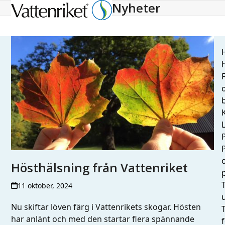
Nyheter
Open
Close
mobile
mobile
menu
menu
H
h
L
Hösthälsning från Vattenriket
T
11 oktober, 2024
Nu skiftar löven färg i Vattenrikets skogar. Hösten
har anlänt och med den startar flera spännande