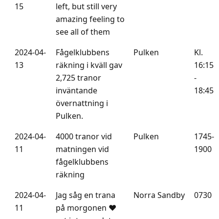
15
left, but still very
amazing feeling to
see all of them
2024-04-
Fågelklubbens
Pulken
Kl.
13
räkning i kväll gav
16:15
2,725 tranor
-
inväntande
18:45
övernattning i
Pulken.
2024-04-
4000 tranor vid
Pulken
1745-
11
matningen vid
1900
fågelklubbens
räkning
2024-04-
Jag såg en trana
Norra Sandby
0730
11
på morgonen ❤️