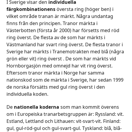
I Sverige visar den
individuella
färgkombinationens
översta ring (höger ben) i
vilket område tranan är märkt. Några undantag
finns från den principen. Tranor märkta i
Västerbotten (första år 2000) har försetts med röd
ring överst. De flesta av de som har märkts i
Västmanland har svart ring överst. De flesta tranor i
Sverige har märkts i Tranemotrakten med blå (några
grön eller vit) ring överst . De som har märkts vid
Hornborgasjön med omnejd har vit ring överst.
Eftersom tranor märkta i Norge har samma
nationskod som de märkta i Sverige, har sedan 1999
de norska försätts med gul ring överst i den
individuella koden.
De
nationella koderna
som man kommit överens
om i Europeiska tranarbetsgruppen är: Ryssland: vit.
Estland, Lettland och Lithauen: vit-svart-vit. Finland:
gul, gul-röd-gul och gul-svart-gul. Tyskland: blå, blå-