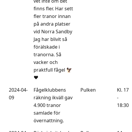
vet inte om det
finns fler. Har sett
fler tranor innan
på andra platser
vid Norra Sandby
Jag har blivit så
förälskade i
tranorna. Så
vacker och
praktfull fågel 🦅
❤️
2024-04-
Fågelklubbens
Pulken
Kl. 17
09
räkning ikväll gav
-
4.900 tranor
18:30
samlade för
övernattning.