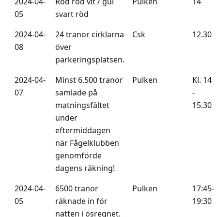
2024-04-
Röd röd vit / gul
Pulken
14
05
svart röd
2024-04-
24 tranor cirklarna
Csk
12.30
08
över
parkeringsplatsen.
2024-04-
Minst 6.500 tranor
Pulken
Kl. 14
07
samlade på
-
matningsfältet
15.30
under
eftermiddagen
när Fågelklubben
genomförde
dagens räkning!
2024-04-
6500 tranor
Pulken
17:45-
05
räknade in för
19:30
natten i ösregnet.