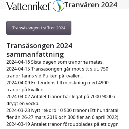
Tranvåren 2024
Open
Close
mobile
mobile
menu
menu
Transäsongen i siffror 2024
Transäsongen 2024
sammanfattning
2024-04-16 Sista dagen som tranorna matas.
2024-04-15 Transäsongen går mot sitt slut, 750
tranor fanns vid Pulken på kvällen.
2024-04-09 En tendens till minskning med 4900
tranor på kvällen.
2024-04-02 Antalet tranor har legat på 7000-9000 i
drygt en vecka.
2024-03-23 Nytt rekord 10 500 tranor (Ett hundratal
fler än 26-27 mars 2019 och 300 fler än 6 april 2022).
2024-03-19 Antalet tranor fördubblades på ett dygn