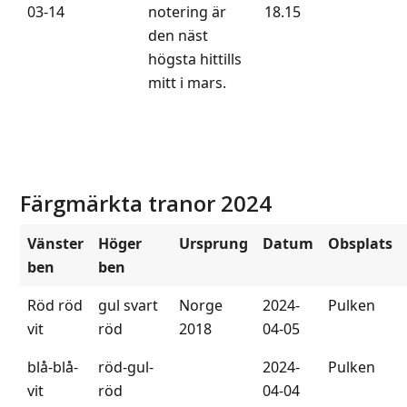
03-14
notering är
18.15
den näst
högsta hittills
mitt i mars.
Färgmärkta tranor 2024
Vänster
Höger
Ursprung
Datum
Obsplats
ben
ben
Röd röd
gul svart
Norge
2024-
Pulken
vit
röd
2018
04-05
blå-blå-
röd-gul-
2024-
Pulken
vit
röd
04-04