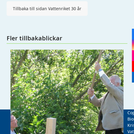
Tillbaka till sidan Vattenriket 30 år
Fler tillbakablickar
Cop
Bio
Kri
Vat