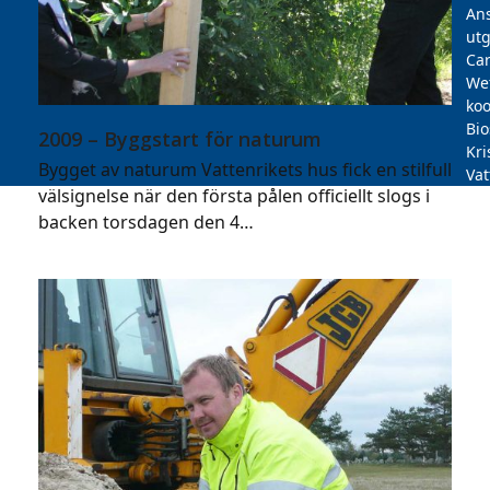
Ans
utg
Car
We
koo
Bi
2009 – Byggstart för naturum
Kri
Bygget av naturum Vattenrikets hus fick en stilfull
Vat
välsignelse när den första pålen officiellt slogs i
backen torsdagen den 4…