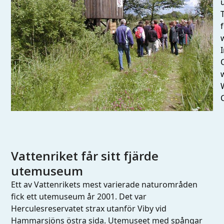
I
Vattenriket får sitt fjärde
utemuseum
Ett av Vattenrikets mest varierade naturområden
fick ett utemuseum år 2001. Det var
Herculesreservatet strax utanför Viby vid
Hammarsjöns östra sida. Utemuseet med spångar