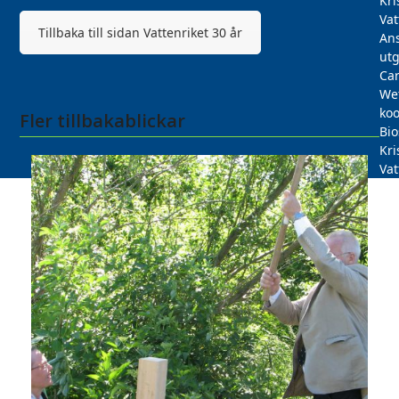
Kri
Vat
Tillbaka till sidan Vattenriket 30 år
Ans
utg
Car
We
koo
Fler tillbakablickar
Bi
Kri
Vat