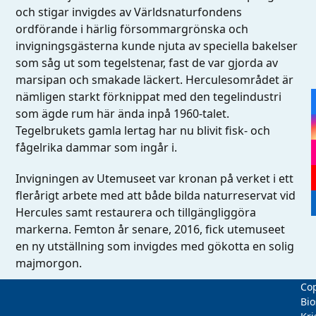
och stigar invigdes av Världsnaturfondens
ordförande i härlig försommargrönska och
invigningsgästerna kunde njuta av speciella bakelser
som såg ut som tegelstenar, fast de var gjorda av
marsipan och smakade läckert. Herculesområdet är
nämligen starkt förknippat med den tegelindustri
som ägde rum här ända inpå 1960-talet.
Tegelbrukets gamla lertag har nu blivit fisk- och
fågelrika dammar som ingår i.
Invigningen av Utemuseet var kronan på verket i ett
flerårigt arbete med att både bilda naturreservat vid
Hercules samt restaurera och tillgängliggöra
markerna. Femton år senare, 2016, fick utemuseet
en ny utställning som invigdes med gökotta en solig
majmorgon.
Cop
Bio