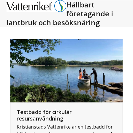
Hållbart
Open
Close
företagande i
mobile
mobile
lantbruk och besöksnäring
menu
menu
Testbädd för cirkulär
resursanvändning
Kristianstads Vattenrike är en testbädd för