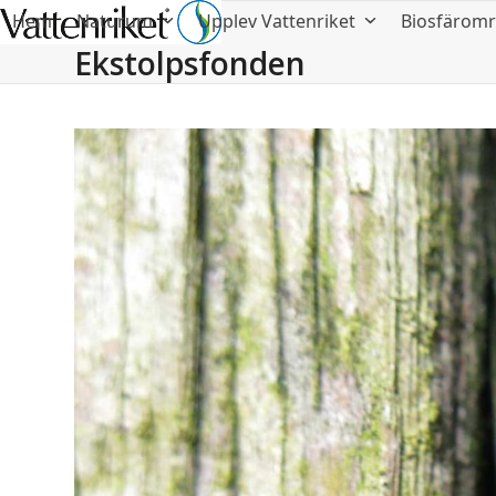
Hem
Naturum
Upplev Vattenriket
Biosfärom
Ekstolpsfonden