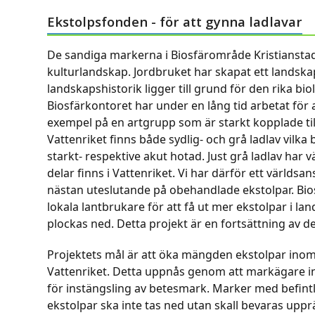
Ekstolpsfonden - för att gynna ladlavar
De sandiga markerna i Biosfärområde Kristianstads
kulturlandskap. Jordbruket har skapat ett landsk
landskapshistorik ligger till grund för den rika bi
Biosfärkontoret har under en lång tid arbetat för
exempel på en artgrupp som är starkt kopplade till
Vattenriket finns både sydlig- och grå ladlav vil
starkt- respektive akut hotad. Just grå ladlav har 
delar finns i Vattenriket. Vi har därför ett världs
nästan uteslutande på obehandlade ekstolpar. Bios
lokala lantbrukare för att få ut mer ekstolpar i lan
plockas ned. Detta projekt är en fortsättning av de
Projektets mål är att öka mängden ekstolpar in
Vattenriket. Detta uppnås genom att markägare i
för instängsling av betesmark. Marker med befintli
ekstolpar ska inte tas ned utan skall bevaras upprä