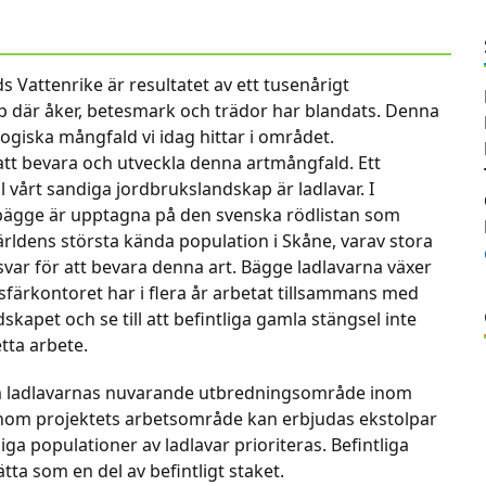
 Vattenrike är resultatet av ett tusenårigt
ap där åker, betesmark och trädor har blandats. Denna
ologiska mångfald vi idag hittar i området.
 att bevara och utveckla denna artmångfald. Ett
 vårt sandiga jordbrukslandskap är ladlavar. I
ka bägge är upptagna på den svenska rödlistan som
världens största kända population i Skåne, varav stora
ansvar för att bevara denna art. Bägge ladlavarna växer
färkontoret har i flera år arbetat tillsammans med
dskapet och se till att befintliga gamla stängsel inte
tta arbete.
om ladlavarnas nuvarande utbredningsområde inom
nom projektets arbetsområde kan erbjudas ekstolpar
ga populationer av ladlavar prioriteras. Befintliga
tta som en del av befintligt staket.