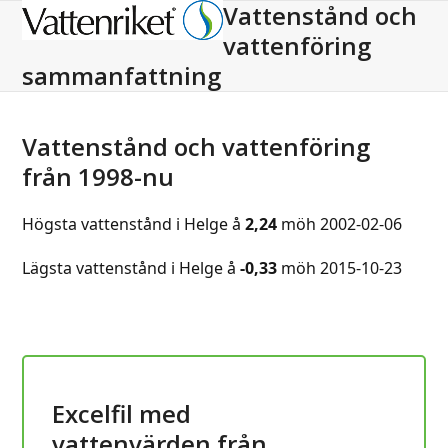
Vattenstånd och
Open
Close
vattenföring
mobile
mobile
sammanfattning
menu
menu
Vattenstånd och vattenföring
från 1998-nu
Högsta vattenstånd i Helge å
2,24
möh 2002-02-06
Lägsta vattenstånd i Helge å
-0,33
möh 2015-10-23
Excelfil med
vattenvärden från