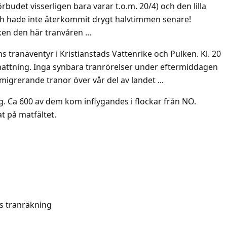
budet visserligen bara varar t.o.m. 20/4) och den lilla
h hade inte återkommit drygt halvtimmen senare!
ken den här tranvåren ...
s tranäventyr i Kristianstads Vattenrike och Pulken. Kl. 20
nattning. Inga synbara tranrörelser under eftermiddagen
migrerande tranor över vår del av landet ...
. Ca 600 av dem kom inflygandes i flockar från NO.
t på matfältet.
s tranräkning