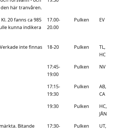
 den här tranvåren.
 Kl. 20 fanns ca 985
17.00-
Pulken
EV
lle kunna indikera
20.00
Verkade inte finnas
18-20
Pulken
TL,
HC
17:45-
Pulken
NV
19:00
17:15-
Pulken
AB,
19:30
CA
19:30
Pulken
HC,
JÅN
gmärkta. Bitande
17:30-
Pulken
UT,