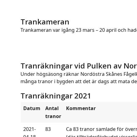
Trankameran
Trankameran var igång 23 mars – 20 april och hade
Tranräkningar vid Pulken av No
Under högsäsong räknar Nordöstra Skånes Fågelkl
många tranor i bygden att det är dags att mata de
Tranräkningar 2021
Datum
Antal
Kommentar
tranor
2021-
83
Ca 83 tranor samlade för över
04-18
(där tillträdesförbudet visserl