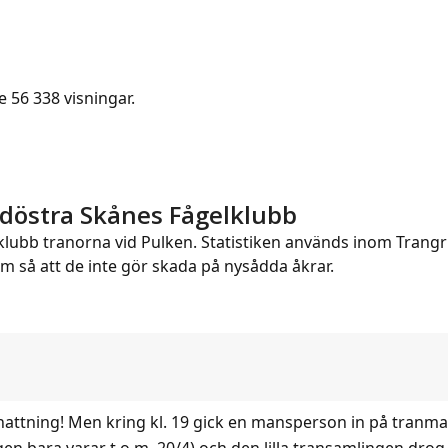
 56 338 visningar.
rdöstra Skånes Fågelklubb
ubb tranorna vid Pulken. Statistiken används inom Trangr
m så att de inte gör skada på nysådda åkrar.
nattning! Men kring kl. 19 gick en mansperson in på tran
igen bara varar t.o.m. 20/4) och den lilla transamlingen dro