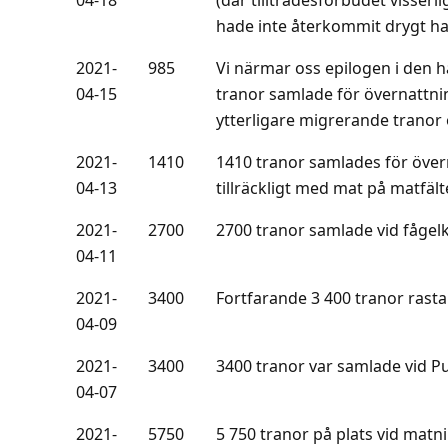
hade inte återkommit drygt ha
2021-
985
Vi närmar oss epilogen i den hä
04-15
tranor samlade för övernattni
ytterligare migrerande tranor ö
2021-
1410
1410 tranor samlades för övern
04-13
tillräckligt med mat på matfält
2021-
2700
2700 tranor samlade vid fågel
04-11
2021-
3400
Fortfarande 3 400 tranor rasta
04-09
2021-
3400
3400 tranor var samlade vid P
04-07
2021-
5750
5 750 tranor på plats vid matni