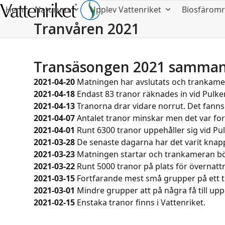
Hem
Naturum
Upplev Vattenriket
Biosfärom
Tranvåren 2021
Transäsongen 2021 samman
2021-04-20
Matningen har avslutats och trankam
2021-04-18
Endast 83 tranor räknades in vid Pulken
2021-04-13
Tranorna drar vidare norrut. Det fanns
2021-04-07
Antalet tranor minskar men det var for
2021-04-01
Runt 6300 tranor uppehåller sig vid Pu
2021-03-28
De senaste dagarna har det varit knapp
2021-03-23
Matningen startar och trankameran bö
2021-03-22
Runt 5000 tranor på plats för övernatt
2021-03-15
Fortfarande mest små grupper på ett tio
2021-03-01
Mindre grupper att på några få till upp
2021-02-15
Enstaka tranor finns i Vattenriket.