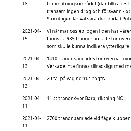
18
tranmatningsområdet (där tillträdesför
transamlingen drog och försvann - oc
Störningen lär väl vara den enda i Pul
2021-04-
Vi närmar oss epilogen i den här våren
15
fanns ca 985 tranor samlade för över
som skulle kunna indikera ytterligare 
2021-04-
1410 tranor samlades för övernattning
13
Verkade inte finnas tillräckligt med ma
2021-04-
20 tal på väg norrut högtN
13
2021-04-
11 st tranor över Bara, riktning NO.
11
2021-04-
2700 tranor samlade vid fågelklubben
11