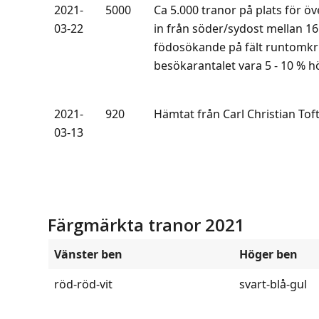
2021-
5000
Ca 5.000 tranor på plats för öv
03-22
in från söder/sydost mellan 16:
födosökande på fält runtomkrin
besökarantalet vara 5 - 10 % h
2021-
920
Hämtat från Carl Christian Tof
03-13
Färgmärkta tranor 2021
Vänster ben
Höger ben
röd-röd-vit
svart-blå-gul