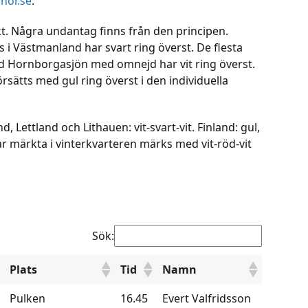
nor.se
:
kt. Några undantag finns från den principen.
 i Västmanland har svart ring överst. De flesta
vid Hornborgasjön med omnejd har vit ring överst.
ätts med gul ring överst i den individuella
Lettland och Lithauen: vit-svart-vit. Finland: gul,
glar märkta i vinterkvarteren märks med vit-röd-vit
Sök:
Plats
Tid
Namn
Pulken
16.45
Evert Valfridsson