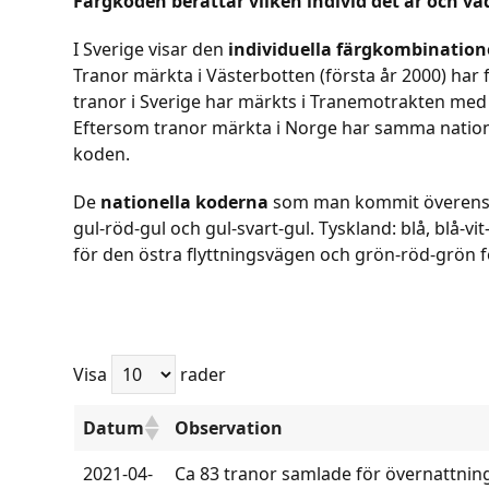
Färgkoden berättar vilken individ det är och va
I Sverige visar den
individuella färgkombinatio
Tranor märkta i Västerbotten (första år 2000) har 
tranor i Sverige har märkts i Tranemotrakten med 
Eftersom tranor märkta i Norge har samma nations
koden.
De
nationella koderna
som man kommit överens om 
gul-röd-gul och gul-svart-gul. Tyskland: blå, blå-vi
för den östra flyttningsvägen och grön-röd-grön f
Visa
rader
Datum
Observation
2021-04-
Ca 83 tranor samlade för övernattning