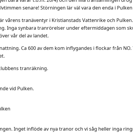
lvtimmen senare! Störningen lär väl vara den enda i Pulken
r vårens tranäventyr i Kristianstads Vattenrike och Pulken.
ng. Inga synbara tranrörelser under eftermiddagen som sku
ver vår del av landet.
attning. Ca 600 av dem kom inflygandes i flockar från NO. 
et.
klubbens tranräkning.
nde vid Pulken.
ulken
ngen. Inget inflöde av nya tranor och vi såg heller inga rin