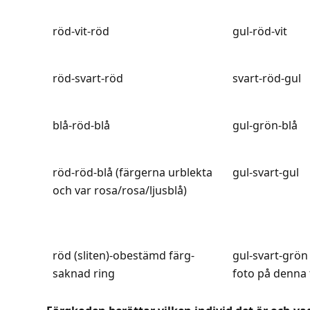
röd-vit-röd
gul-röd-vit
röd-svart-röd
svart-röd-gul
blå-röd-blå
gul-grön-blå
röd-röd-blå (färgerna urblekta
gul-svart-gul
och var rosa/rosa/ljusblå)
röd (sliten)-obestämd färg-
gul-svart-grön 
saknad ring
foto på denna 