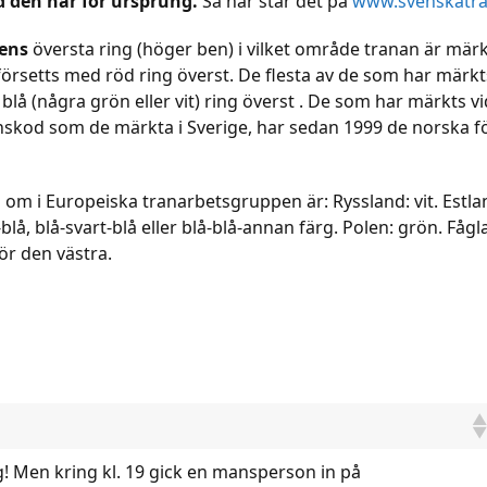
d den har för ursprung.
Så här står det på
www.svenskatra
nens
översta ring (höger ben) i vilket område tranan är mär
försetts med röd ring överst. De flesta av de som har märkts
blå (några grön eller vit) ring överst . De som har märkts 
kod som de märkta i Sverige, har sedan 1999 de norska förs
i Europeiska tranarbetsgruppen är: Ryssland: vit. Estland, 
t-blå, blå-svart-blå eller blå-blå-annan färg. Polen: grön. Få
ör den västra.
! Men kring kl. 19 gick en mansperson in på