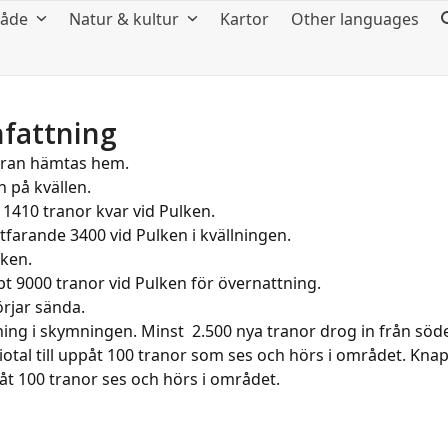
råde
Natur & kultur
Kartor
Other languages
fattning
eran hämtas hem.
 på kvällen.
 1410 tranor kvar vid Pulken.
tfarande 3400 vid Pulken i kvällningen.
lken.
t 9000 tranor vid Pulken för övernattning.
rjar sända.
ning i skymningen. Minst 2.500 nya tranor drog in från söde
tal till uppåt 100 tranor som ses och hörs i området. Knap
åt 100 tranor ses och hörs i området.