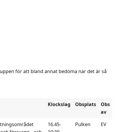
uppen för att bland annat bedöma när det är så
Klockslag
Obsplats
Obs
av
matningsområdet
16.45-
Pulken
EV
g och försvann - och
19:30