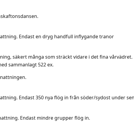
påskaftonsdansen.
attning. Endast en dryg handfull inflygande tranor
ing, säkert många som sträckt vidare i det fina vårvädret. M
med sammanlagt 522 ex.
rnattningen.
attning. Endast 350 nya flög in från söder/sydost under se
attning. Endast mindre grupper flög in.