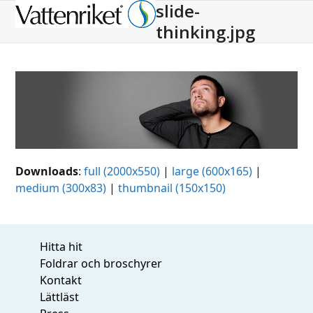
slide-
Open
Close
thinking.jpg
mobile
mobile
menu
menu
Downloads
:
full (2000x550)
|
large (600x165)
|
medium (300x83)
|
thumbnail (150x150)
Hitta hit
Foldrar och broschyrer
Kontakt
Lättläst