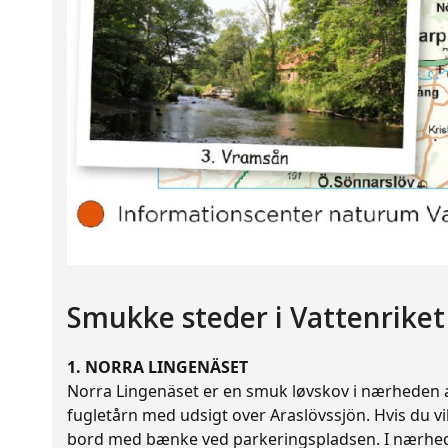
Smukke steder i Vattenriket
1. NORRA LINGENÄSET
Norra Lingenäset er en smuk løvskov i nærheden af 
fugletårn med udsigt over Araslövssjön. Hvis du v
bord med bænke ved parkeringspladsen. I nærheden