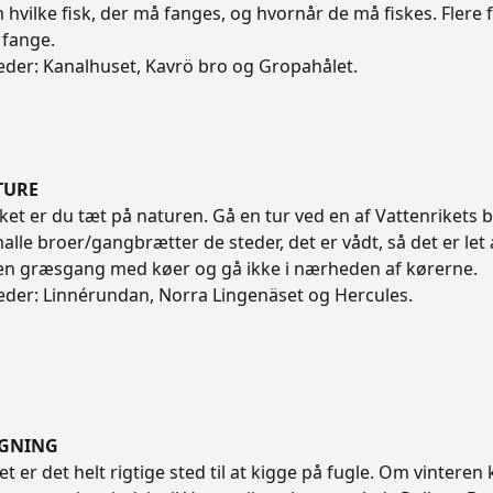
 hvilke fisk, der må fanges, og hvornår de må fiskes. Flere
 fange.
steder: Kanalhuset, Kavrö bro og Gropahålet.
TURE
iket er du tæt på naturen. Gå en tur ved en af Vattenrikets 
alle broer/gangbrætter de steder, det er vådt, så det er let
i en græsgang med køer og gå ikke i nærheden af kørerne.
steder: Linnérundan, Norra Lingenäset og Hercules.
IGNING
et er det helt rigtige sted til at kigge på fugle. Om vinte