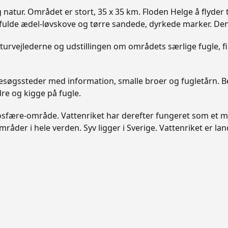
g natur. Området er stort, 35 x 35 km. Floden Helge å flyd
lde ædel-løvskove og tørre sandede, dyrkede marker. Den v
urvejlederne og udstillingen om områdets særlige fugle, fi
 besøgssteder med information, smalle broer og fugletårn. 
re og kigge på fugle.
biosfære-område. Vattenriket har derefter fungeret som et
der i hele verden. Syv ligger i Sverige. Vattenriket er lan