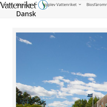
Hem
Naturum
Upplev Vattenriket
Biosfärom
Dansk