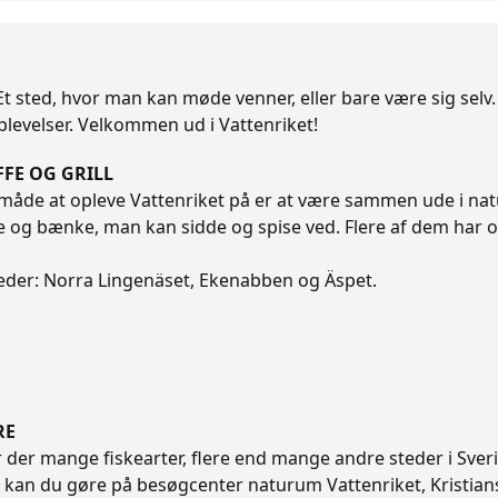
Et sted, hvor man kan møde venner, eller bare være sig selv. 
oplevelser. Velkommen ud i Vattenriket!
FFE OG GRILL
 måde at opleve Vattenriket på er at være sammen ude i na
 og bænke, man kan sidde og spise ved. Flere af dem har ogs
steder: Norra Lingenäset, Ekenabben og Äspet.
RE
r der mange fiskearter, flere end mange andre steder i Sverige
t kan du gøre på besøgcenter naturum Vattenriket, Kristian