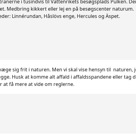
anerne i tusindvis til Vattenrikets besøgsplads Pulken. D
et. Medbring kikkert eller lej en på besøgscenter naturum.
steder: Linnérundan, Håslövs enge, Hercules og Äspet.
evæge sig frit i naturen. Men vi skal vise hensyn til nature
gge. Husk at komme alt affald i affaldsspandene eller tag de
 at få mere at vide om reglerne.