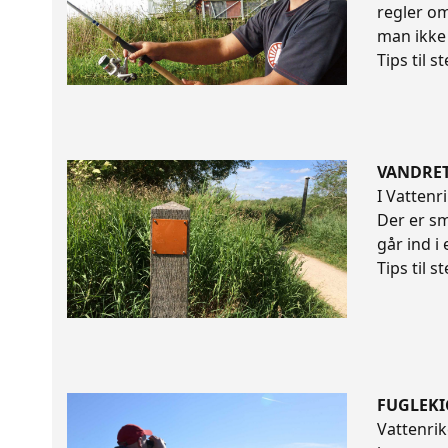
regler om
man ikke
Tips til 
VANDRE
I Vattenr
Der er sm
går ind 
Tips til 
FUGLEK
Vattenrik