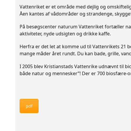
Vattenriket er et område med dejlig og omskifteli
Åen kantes af vådområder og strandenge, skyggefu
På besøgscenter naturum Vattenriket fortæller nat
aktiviteter, nyde udsigten og drikke kaffe.
Herfra er det let at komme ud til Vattenrikets 21
mange måder året rundt. Du kan bade, grille, vand
I 2005 blev Kristianstads Vattenrike udnævnt til 
både natur og mennesker”! Der er 700 biosfære-områ
pdf