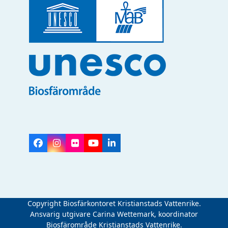
Facebook
Instagram
Flickr
YouTube
LinkedIn
Copyright Biosfärkontoret Kristianstads Vattenrike.
Ansvarig utgivare Carina Wettemark, koordinator
Biosfärområde Kristianstads Vattenrike.