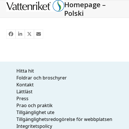
Homepage –
Open
Close
Polski
mobile
mobile
menu
menu
Hitta hit
Foldrar och broschyrer
Kontakt
Lättläst
Press
Prao och praktik
Tillgänglighet ute
Tillgänglighetsredogörelse för webbplatsen
Integritetspolicy