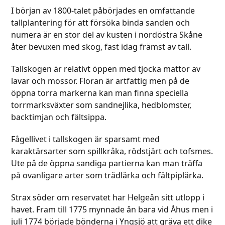
I början av 1800-talet påbörjades en omfattande
tallplantering för att försöka binda sanden och
numera är en stor del av kusten i nordöstra Skåne
åter bevuxen med skog, fast idag främst av tall.
Tallskogen är relativt öppen med tjocka mattor av
lavar och mossor. Floran är artfattig men på de
öppna torra markerna kan man finna speciella
torrmarksväxter som sandnejlika, hedblomster,
backtimjan och fältsippa.
Fågellivet i tallskogen är sparsamt med
karaktärsarter som spillkråka, rödstjärt och tofsmes.
Ute på de öppna sandiga partierna kan man träffa
på ovanligare arter som trädlärka och fältpiplärka.
Strax söder om reservatet har Helgeån sitt utlopp i
havet. Fram till 1775 mynnade ån bara vid Åhus men i
juli 1774 började bönderna i Yngsjö att gräva ett dike