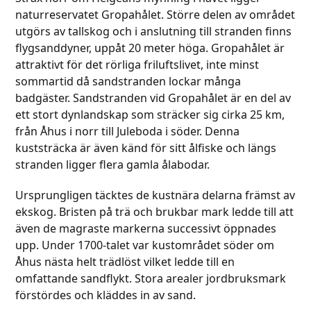
go
naturreservatet Gropahålet. Större delen av området
to
to
utgörs av tallskog och i anslutning till stranden finns
the
the
flygsanddyner, uppåt 20 meter höga. Gropahålet är
first
first
attraktivt för det rörliga friluftslivet, inte minst
slide
slide
sommartid då sandstranden lockar många
badgäster. Sandstranden vid Gropahålet är en del av
ett stort dynlandskap som sträcker sig cirka 25 km,
från Åhus i norr till Juleboda i söder. Denna
kuststräcka är även känd för sitt ålfiske och längs
stranden ligger flera gamla ålabodar.
Ursprungligen täcktes de kustnära delarna främst av
ekskog. Bristen på trä och brukbar mark ledde till att
även de magraste markerna successivt öppnades
upp. Under 1700-talet var kustområdet söder om
Åhus nästa helt trädlöst vilket ledde till en
omfattande sandflykt. Stora arealer jordbruksmark
förstördes och kläddes in av sand.